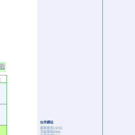
六
伙伴網站
雷斯提克LSTIC
文韜學院EKM