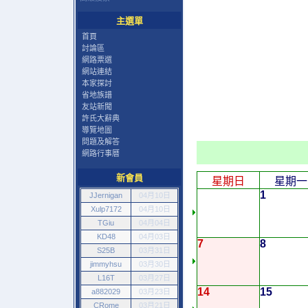
主選單
首頁
討論區
網路票選
網站連結
本家探討
省地族譜
友站新聞
許氏大辭典
導覽地圖
問題及解答
網路行事曆
新會員
星期日
星期一
1
JJernigan
04月10日
Xulp7172
04月10日
TGiu
04月04日
KD48
04月03日
7
8
S25B
03月31日
jimmyhsu
03月30日
L16T
03月27日
14
15
a882029
03月23日
CRome
03月21日