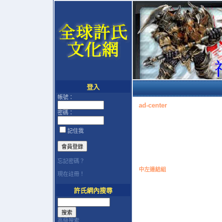
登入
帳號：
ad-center
密碼：
記住我
忘記密碼？
中左連結組
現在註冊！
許氏網內搜尋
高級搜索