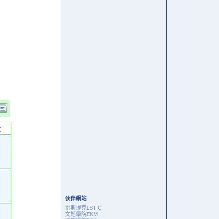
六
伙伴網站
雷斯提克LSTIC
文韜學院EKM