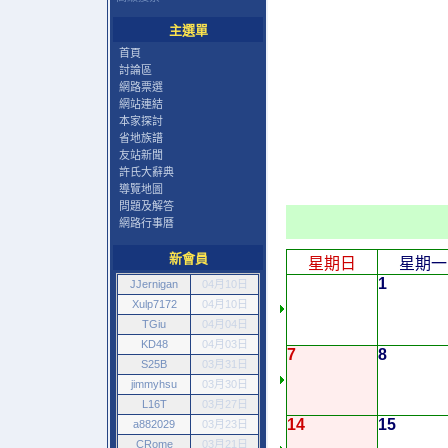
主選單
首頁
討論區
網路票選
網站連結
本家探討
省地族譜
友站新聞
許氏大辭典
導覽地圖
問題及解答
網路行事曆
新會員
星期日
星期一
1
JJernigan
04月10日
Xulp7172
04月10日
TGiu
04月04日
KD48
04月03日
7
8
S25B
03月31日
jimmyhsu
03月30日
L16T
03月27日
14
15
a882029
03月23日
CRome
03月21日