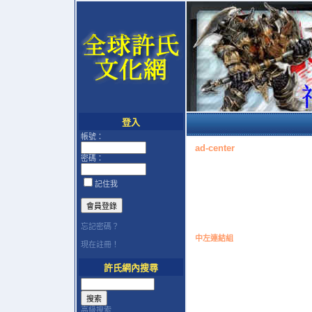
登入
帳號：
ad-center
密碼：
記住我
忘記密碼？
中左連結組
現在註冊！
許氏網內搜尋
高級搜索