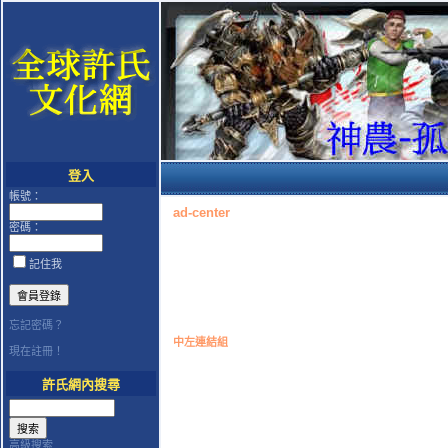
登入
帳號：
ad-center
密碼：
記住我
忘記密碼？
中左連結組
現在註冊！
許氏網內搜尋
高級搜索