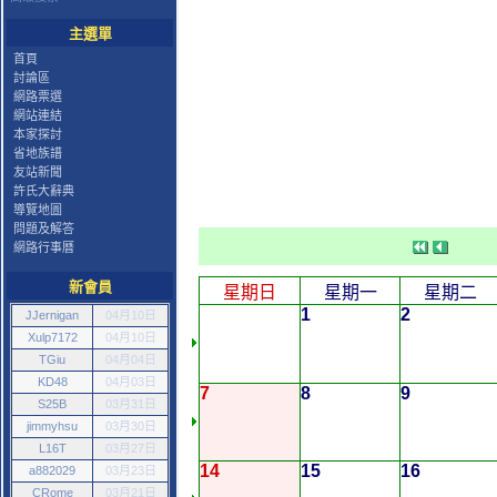
主選單
首頁
討論區
網路票選
網站連結
本家探討
省地族譜
友站新聞
許氏大辭典
導覽地圖
問題及解答
網路行事曆
新會員
星期日
星期一
星期二
1
2
JJernigan
04月10日
Xulp7172
04月10日
TGiu
04月04日
KD48
04月03日
7
8
9
S25B
03月31日
jimmyhsu
03月30日
L16T
03月27日
14
15
16
a882029
03月23日
CRome
03月21日