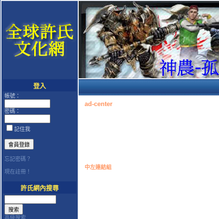
登入
帳號：
ad-center
密碼：
記住我
忘記密碼？
中左連結組
現在註冊！
許氏網內搜尋
高級搜索