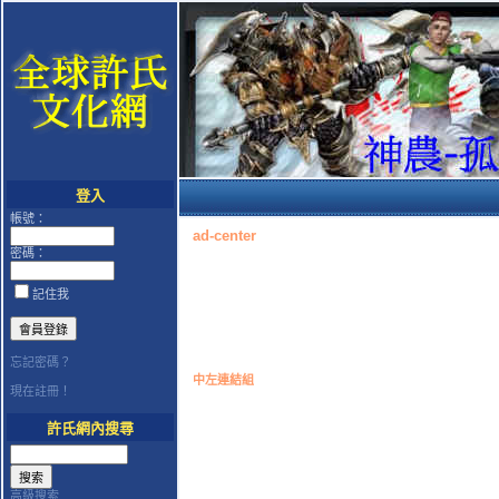
登入
帳號：
ad-center
密碼：
記住我
忘記密碼？
中左連結組
現在註冊！
許氏網內搜尋
高級搜索