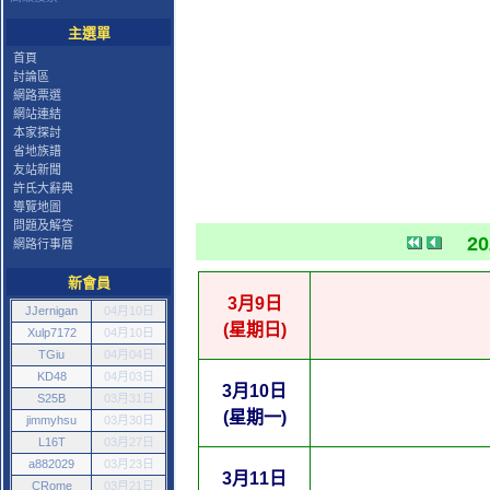
主選單
首頁
討論區
網路票選
網站連結
本家探討
省地族譜
友站新聞
許氏大辭典
導覽地圖
問題及解答
2
網路行事曆
新會員
3月9日
JJernigan
04月10日
(星期日)
Xulp7172
04月10日
TGiu
04月04日
KD48
04月03日
3月10日
S25B
03月31日
(星期一)
jimmyhsu
03月30日
L16T
03月27日
a882029
03月23日
3月11日
CRome
03月21日