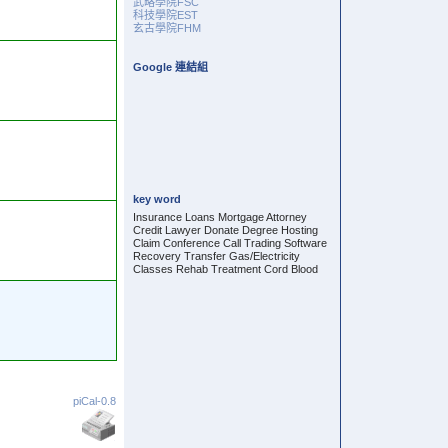
武略學院FSC
科技學院EST
玄古學院FHM
Google 連結組
key word
Insurance Loans Mortgage Attorney
Credit Lawyer Donate Degree Hosting
Claim Conference Call Trading Software
Recovery Transfer Gas/Electricity
Classes Rehab Treatment Cord Blood
piCal-0.8