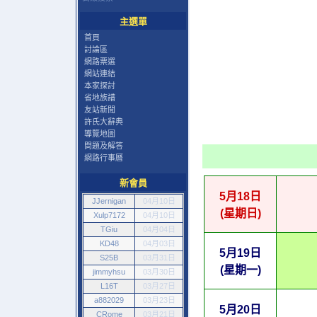
主選單
首頁
討論區
網路票選
網站連結
本家探討
省地族譜
友站新聞
許氏大辭典
導覽地圖
問題及解答
網路行事曆
新會員
5月18日
JJernigan
04月10日
(星期日)
Xulp7172
04月10日
TGiu
04月04日
KD48
04月03日
5月19日
S25B
03月31日
(星期一)
jimmyhsu
03月30日
L16T
03月27日
a882029
03月23日
5月20日
CRome
03月21日