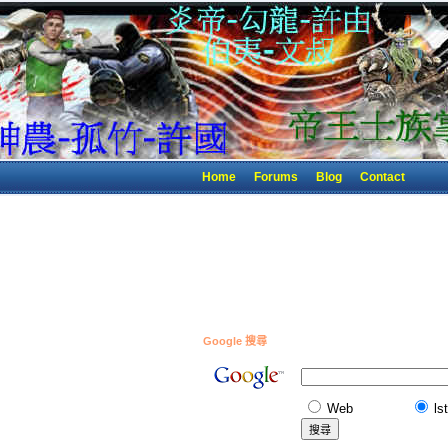
Home
Forums
Blog
Contact
Google 搜尋
Web
ls