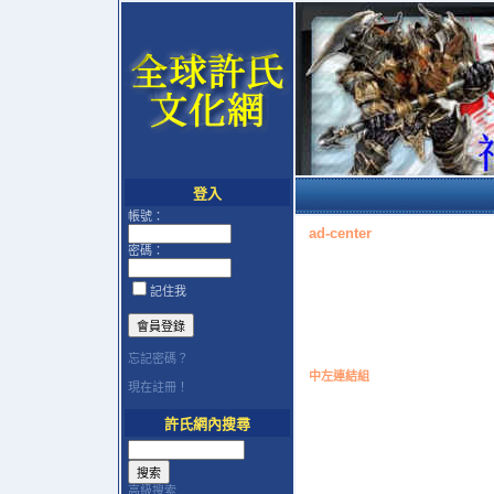
登入
帳號：
ad-center
密碼：
記住我
忘記密碼？
中左連結組
現在註冊！
許氏網內搜尋
高級搜索