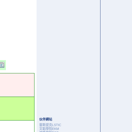
伙伴網站
雷斯提克LSTIC
文韜學院EKM