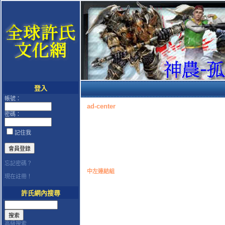
登入
帳號：
ad-center
密碼：
記住我
忘記密碼？
中左連結組
現在註冊！
許氏網內搜尋
高級搜索