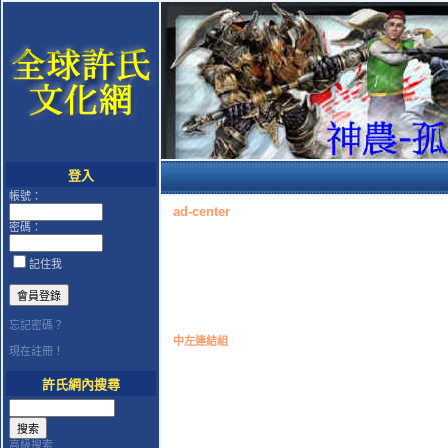
登入
帳號：
ad-center
密碼：
記住我
忘記密碼？
中左連結組
現在註冊！
許氏網內搜尋
高級搜索