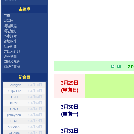
主選單
首頁
討論區
網路票選
網站連結
本家探討
省地族譜
友站新聞
許氏大辭典
導覽地圖
問題及解答
2
網路行事曆
新會員
3月29日
JJernigan
04月10日
(星期日)
Xulp7172
04月10日
TGiu
04月04日
KD48
04月03日
3月30日
S25B
03月31日
(星期一)
jimmyhsu
03月30日
L16T
03月27日
a882029
03月23日
3月31日
CRome
03月21日