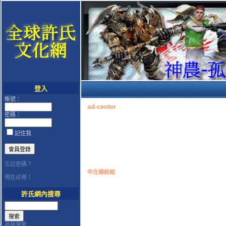
登入
帳號：
ad-center
密碼：
記住我
忘記密碼？
中左連結組
現在註冊！
許氏網內搜尋
高級搜索