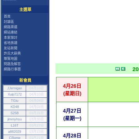
主選單
首頁
討論區
網路票選
網站連結
本家探討
省地族譜
友站新聞
許氏大辭典
導覽地圖
問題及解答
2
網路行事曆
新會員
4月26日
JJernigan
04月10日
(星期日)
Xulp7172
04月10日
TGiu
04月04日
KD48
04月03日
4月27日
S25B
03月31日
(星期一)
jimmyhsu
03月30日
L16T
03月27日
a882029
03月23日
4月28日
CRome
03月21日