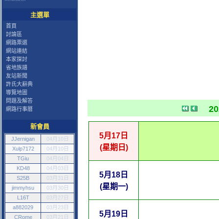
主選單
首頁
討論區
網路票選
網站連結
本家探討
省地族譜
友站新聞
許氏大辭典
導覽地圖
問題及解答
2
網路行事曆
新會員
5月17日
JJernigan
04月10日
(星期日)
Xulp7172
04月10日
TGiu
04月04日
KD48
04月03日
5月18日
S25B
03月31日
(星期一)
jimmyhsu
03月30日
L16T
03月27日
a882029
03月23日
5月19日
CRome
03月21日