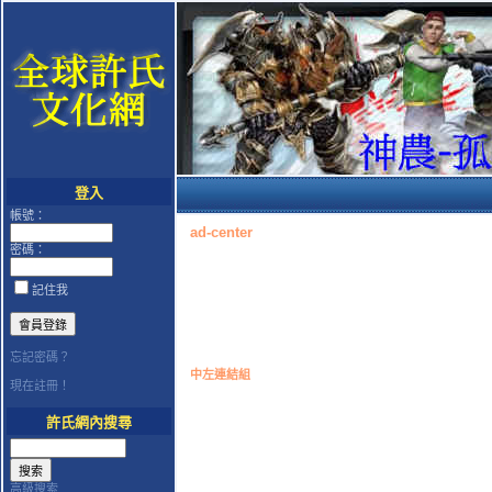
登入
帳號：
ad-center
密碼：
記住我
忘記密碼？
中左連結組
現在註冊！
許氏網內搜尋
高級搜索