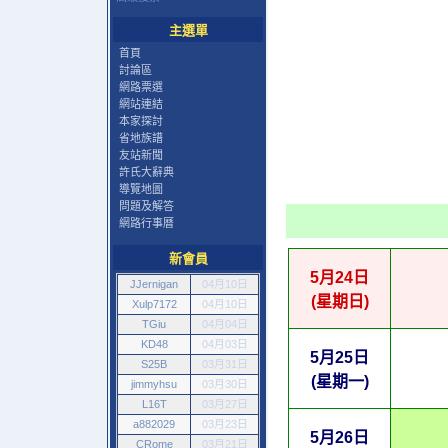
主選單
首頁
討論區
網路票選
網站連結
本家探討
省地族譜
友站新聞
許氏大辭典
導覽地圖
問題及解答
網路行事曆
新會員
5月24日
JJernigan
04月10日
(星期日)
Xulp7172
04月10日
TGiu
04月04日
KD48
04月03日
5月25日
S25B
03月31日
(星期一)
jimmyhsu
03月30日
L16T
03月27日
a882029
03月23日
5月26日
CRome
03月21日