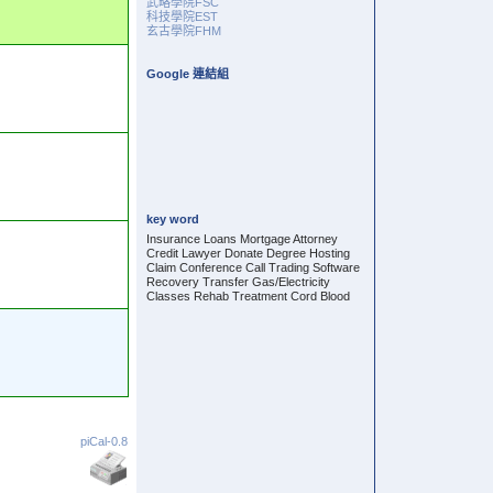
武略學院FSC
科技學院EST
玄古學院FHM
Google 連結組
key word
Insurance Loans Mortgage Attorney
Credit Lawyer Donate Degree Hosting
Claim Conference Call Trading Software
Recovery Transfer Gas/Electricity
Classes Rehab Treatment Cord Blood
piCal-0.8