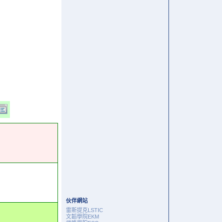
伙伴網站
雷斯提克LSTIC
文韜學院EKM