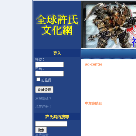
登入
帳號：
ad-center
密碼：
記住我
忘記密碼？
中左連結組
現在註冊！
許氏網內搜尋
高級搜索