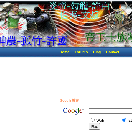
Home
Forums
Blog
Contact
Google 搜尋
Web
ls