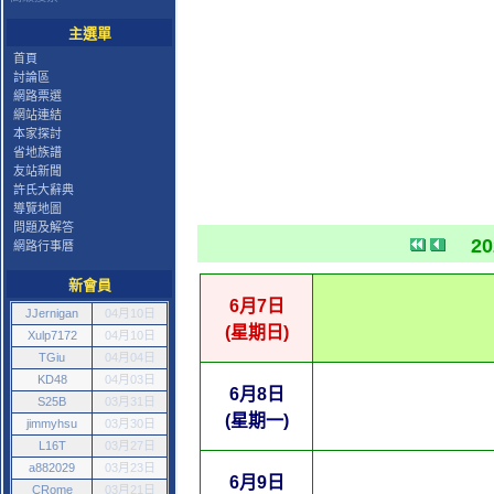
主選單
首頁
討論區
網路票選
網站連結
本家探討
省地族譜
友站新聞
許氏大辭典
導覽地圖
問題及解答
2
網路行事曆
新會員
6月7日
JJernigan
04月10日
(星期日)
Xulp7172
04月10日
TGiu
04月04日
KD48
04月03日
6月8日
S25B
03月31日
(星期一)
jimmyhsu
03月30日
L16T
03月27日
a882029
03月23日
6月9日
CRome
03月21日