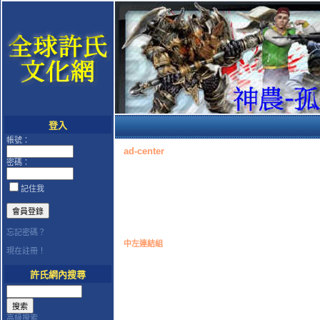
登入
帳號：
ad-center
密碼：
記住我
忘記密碼？
中左連結組
現在註冊！
許氏網內搜尋
高級搜索