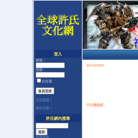
登入
帳號：
ad-center
密碼：
記住我
忘記密碼？
中左連結組
現在註冊！
許氏網內搜尋
高級搜索