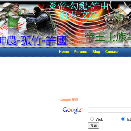
Home
Forums
Blog
Contact
Google 搜尋
Web
ls