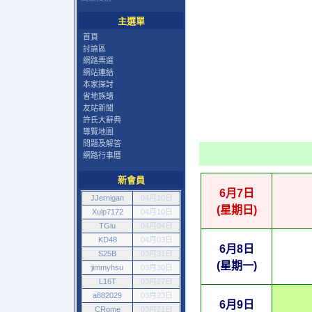
主選單
首頁
討論區
網路票選
網站連結
本家探討
省地族譜
友站新聞
許氏大辭典
導覽地圖
問題及解答
網路行事曆
新會員
6月7日
JJernigan
04月10日
(星期日)
Xulp7172
04月10日
TGiu
04月04日
KD48
04月03日
6月8日
S25B
03月31日
(星期一)
jimmyhsu
03月30日
L16T
03月27日
a882029
03月23日
6月9日
CRome
03月21日