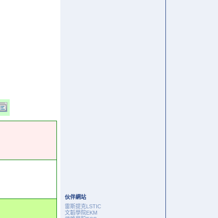
伙伴網站
雷斯提克LSTIC
文韜學院EKM