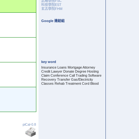
武略學院FSC
科技學院EST
玄古學院FHM
Google 連結組
key word
Insurance Loans Mortgage Attorney
Credit Lawyer Donate Degree Hosting
Claim Conference Call Trading Software
Recovery Transfer Gas/Electricity
Classes Rehab Treatment Cord Blood
piCal-0.8