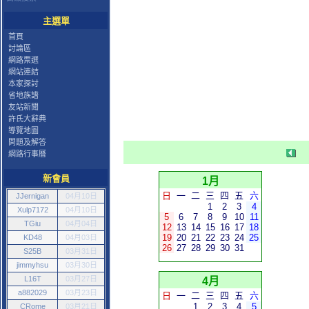
主選單
首頁
討論區
網路票選
網站連結
本家探討
省地族譜
友站新聞
許氏大辭典
導覽地圖
問題及解答
網路行事曆
新會員
1月
日
一
二
三
四
五
六
JJernigan
04月10日
1
2
3
4
Xulp7172
04月10日
5
6
7
8
9
10
11
TGiu
04月04日
12
13
14
15
16
17
18
19
20
21
22
23
24
25
KD48
04月03日
26
27
28
29
30
31
S25B
03月31日
jimmyhsu
03月30日
L16T
03月27日
4月
a882029
03月23日
日
一
二
三
四
五
六
1
2
3
4
5
CRome
03月21日