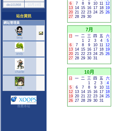
6
7
8
9
10
11
12
dio101868
03月19日
13
14
15
16
17
18
19
20
21
22
23
24
25
26
站台資訊
27
28
29
30
網站管理員
7月
日
一
二
三
四
五
六
bing
1
2
3
4
5
6
7
8
9
10
11
12
13
14
15
16
17
18
19
20
21
22
23
24
25
26
andy
27
28
29
30
31
10月
charlie
日
一
二
三
四
五
六
1
2
3
4
5
6
7
8
9
10
11
neil
12
13
14
15
16
17
18
19
20
21
22
23
24
25
26
27
28
29
30
31
推薦本站