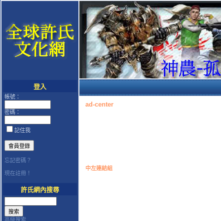
登入
帳號：
ad-center
密碼：
記住我
忘記密碼？
中左連結組
現在註冊！
許氏網內搜尋
高級搜索