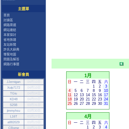
主選單
首頁
討論區
網路票選
網站連結
本家探討
省地族譜
友站新聞
許氏大辭典
導覽地圖
問題及解答
網路行事曆
新會員
1月
日
一
二
三
四
五
六
JJernigan
04月10日
1
2
3
Xulp7172
04月10日
4
5
6
7
8
9
10
TGiu
04月04日
11
12
13
14
15
16
17
18
19
20
21
22
23
24
KD48
04月03日
25
26
27
28
29
30
31
S25B
03月31日
jimmyhsu
03月30日
4月
L16T
03月27日
a882029
03月23日
日
一
二
三
四
五
六
1
2
3
4
CRome
03月21日