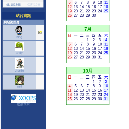
5
6
7
8
9
10
11
dio101868
03月19日
12
13
14
15
16
17
18
19
20
21
22
23
24
25
26
27
28
29
30
站台資訊
網站管理員
7月
日
一
二
三
四
五
六
bing
1
2
3
4
5
6
7
8
9
10
11
12
13
14
15
16
17
18
19
20
21
22
23
24
25
andy
26
27
28
29
30
31
10月
charlie
日
一
二
三
四
五
六
1
2
3
4
5
6
7
8
9
10
neil
11
12
13
14
15
16
17
18
19
20
21
22
23
24
25
26
27
28
29
30
31
推薦本站