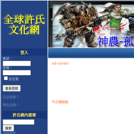
登入
帳號：
ad-center
密碼：
記住我
忘記密碼？
中左連結組
現在註冊！
許氏網內搜尋
高級搜索