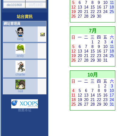
5
6
7
8
9
10
11
dio101868
03月19日
12
13
14
15
16
17
18
19
20
21
22
23
24
25
26
27
28
29
30
站台資訊
網站管理員
7月
日
一
二
三
四
五
六
bing
1
2
3
4
5
6
7
8
9
10
11
12
13
14
15
16
17
18
19
20
21
22
23
24
25
andy
26
27
28
29
30
31
10月
charlie
日
一
二
三
四
五
六
1
2
3
4
5
6
7
8
9
10
neil
11
12
13
14
15
16
17
18
19
20
21
22
23
24
25
26
27
28
29
30
31
推薦本站