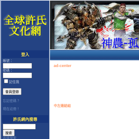
登入
帳號：
ad-center
密碼：
記住我
忘記密碼？
中左連結組
現在註冊！
許氏網內搜尋
高級搜索