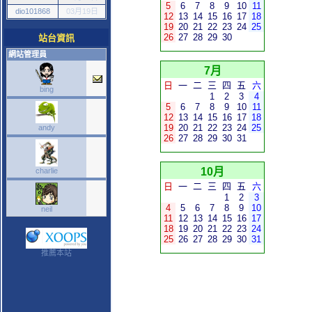
5
6
7
8
9
10
11
dio101868
03月19日
12
13
14
15
16
17
18
19
20
21
22
23
24
25
26
27
28
29
30
站台資訊
網站管理員
7月
日
一
二
三
四
五
六
bing
1
2
3
4
5
6
7
8
9
10
11
12
13
14
15
16
17
18
19
20
21
22
23
24
25
andy
26
27
28
29
30
31
10月
charlie
日
一
二
三
四
五
六
1
2
3
4
5
6
7
8
9
10
neil
11
12
13
14
15
16
17
18
19
20
21
22
23
24
25
26
27
28
29
30
31
推薦本站