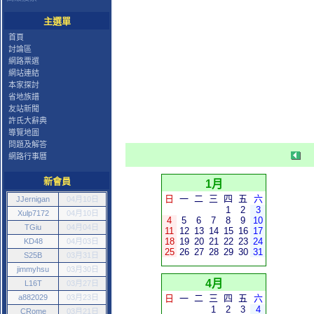
主選單
首頁
討論區
網路票選
網站連結
本家探討
省地族譜
友站新聞
許氏大辭典
導覽地圖
問題及解答
網路行事曆
新會員
1月
日
一
二
三
四
五
六
JJernigan
04月10日
1
2
3
Xulp7172
04月10日
4
5
6
7
8
9
10
TGiu
04月04日
11
12
13
14
15
16
17
18
19
20
21
22
23
24
KD48
04月03日
25
26
27
28
29
30
31
S25B
03月31日
jimmyhsu
03月30日
4月
L16T
03月27日
a882029
03月23日
日
一
二
三
四
五
六
1
2
3
4
CRome
03月21日