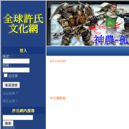
登入
帳號：
ad-center
密碼：
記住我
忘記密碼？
中左連結組
現在註冊！
許氏網內搜尋
高級搜索