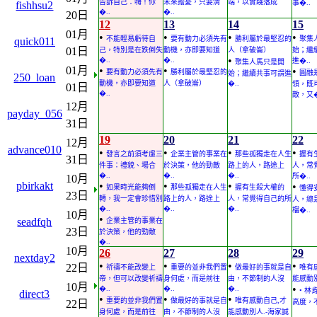
告訴自己：嗨！你
未來擔憂，只要清
端，以實踐落成
事�..
fishhsu2
�..
�..
20日
12
13
14
15
01月
•
•
•
•
不能輕易虧待自
要有動力必須先有
勝利屬於最堅忍的
聚集
quick011
01日
己，特別是在跌倒失
動機，亦即要知道
人（拿破崙）
始；繼
•
�..
�..
進�..
聚集人馬只是開
01月
•
•
•
要有動力必須先有
勝利屬於最堅忍的
圓融
始；繼續共事可謂進
250_loan
動機，亦即要知道
人（拿破崙）
�..
領，既
01日
�..
敵，又�
12月
payday_056
31日
19
20
21
22
12月
advance010
•
•
•
•
發言之前須考慮三
企業主管的事業在
那些孤獨走在人生
握有
31日
件事：禮貌、場合
於決策，他的勁敵
路上的人，路途上
人，常
�..
�..
�..
所�..
10月
pbirkakt
•
•
•
•
如果時光能夠倒
那些孤獨走在人生
握有生殺大權的
懂得
23日
轉，我一定會珍惜別
路上的人，路途上
人，常覺得自己的所
人，總
�..
�..
�..
檔�..
10月
•
seadfqh
企業主管的事業在
23日
於決策，他的勁敵
�..
10月
26
27
28
29
nextday2
•
•
•
•
22日
祈禱不能改變上
重要的並非我們置
做最好的事就是自
唯有
帝，但可以改變祈禱
身何處，而是前往
由，不節制的人沒
能感動別
10月
•
�..
�..
�..
• 
direct3
•
•
•
重要的並非我們置
做最好的事就是自
唯有感動自己,才
22日
高度，不
身何處，而是前往
由，不節制的人沒
能感動別人.-海家誠