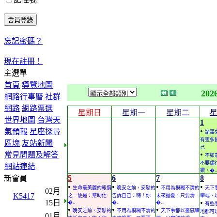
忘記密碼？
現在註冊！
主選單
首頁
導覽地圖
202
網路行事曆
社群
網路
網路票選
星期日
星期一
星期二
世界地圖
台灣天
1
•
氣預報
星座探尋
諸事
有更多
區塊
友站新聞
己
•
常見問題及解答
不如
不要儘
網站連結
鑽，�.
5
6
7
8
新會員
•
•
•
•
生命最美麗的報償
晚安之前，安慰的
不用為模糊不清的
天下
02月
K5417
之一便是：幫助他
告訴自己：嗨！你
未來擔憂，只要清
肇端，
15日
•
�..
�..
�..
有些
•
•
•
晚安之前，安慰的
不用為模糊不清的
天下事都以靈感肇
地都可
01月