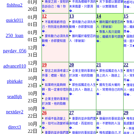
•
•
•
01月
晚安之前，安慰的
不用為模糊不清的
天下事都以靈感肇
地都可
fishhsu2
告訴自己：嗨！你
未來擔憂，只要清
端，以實踐落成
事�..
20日
�..
�..
12
13
14
15
01月
quick011
•
•
•
•
不能輕易虧待自
要有動力必須先有
勝利屬於最堅忍的
聚集
01日
己，特別是在跌倒失
動機，亦即要知道
人（拿破崙）
始；繼
•
�..
�..
進�..
01月
聚集人馬只是開
250_loan
•
•
•
要有動力必須先有
勝利屬於最堅忍的
圓融
始；繼續共事可謂進
01日
動機，亦即要知道
人（拿破崙）
�..
領，既
�..
敵，又�
12月
payday_056
31日
12月
19
20
21
22
advance010
31日
•
•
•
•
發言之前須考慮三
企業主管的事業在
那些孤獨走在人生
握有
件事：禮貌、場合
於決策，他的勁敵
路上的人，路途上
人，常
10月
�..
�..
�..
所�..
pbirkakt
•
•
•
•
23日
如果時光能夠倒
那些孤獨走在人生
握有生殺大權的
懂得
轉，我一定會珍惜別
路上的人，路途上
人，常覺得自己的所
人，總
10月
�..
�..
�..
檔�..
seadfqh
•
企業主管的事業在
23日
於決策，他的勁敵
10月
�..
nextday2
26
27
28
29
22日
•
•
•
•
祈禱不能改變上
重要的並非我們置
做最好的事就是自
唯有
10月
帝，但可以改變祈禱
身何處，而是前往
由，不節制的人沒
能感動別
direct3
•
�..
�..
�..
• 
22日
•
•
•
重要的並非我們置
做最好的事就是自
唯有感動自己,才
高度，不