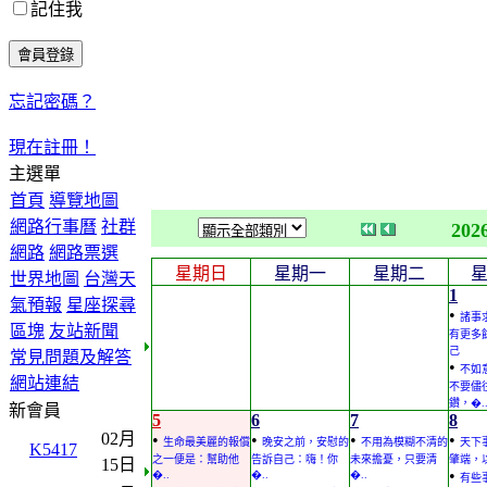
記住我
忘記密碼？
現在註冊！
主選單
首頁
導覽地圖
網路行事曆
社群
202
網路
網路票選
星期日
星期一
星期二
世界地圖
台灣天
1
氣預報
星座探尋
•
諸事
區塊
友站新聞
有更多
己
常見問題及解答
•
不如
網站連結
不要儘
鑽，�.
新會員
5
6
7
8
02月
•
•
•
•
生命最美麗的報償
晚安之前，安慰的
不用為模糊不清的
天下
K5417
之一便是：幫助他
告訴自己：嗨！你
未來擔憂，只要清
肇端，
15日
•
�..
�..
�..
有些