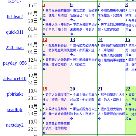
K5417
5
6
7
8
15日
•
•
•
•
生命最美麗的報償
晚安之前，安慰的
不用為模糊不清的
天下
01月
之一便是：幫助他
告訴自己：嗨！你
未來擔憂，只要清
肇端，
fishhsu2
•
�..
�..
�..
20日
有些
•
•
•
晚安之前，安慰的
不用為模糊不清的
天下事都以靈感肇
地都可
01月
告訴自己：嗨！你
未來擔憂，只要清
端，以實踐落成
事�..
quick011
�..
�..
01日
12
13
14
15
01月
•
•
•
•
不能輕易虧待自
要有動力必須先有
勝利屬於最堅忍的
聚集
250_loan
己，特別是在跌倒失
動機，亦即要知道
人（拿破崙）
始；繼
01日
•
�..
�..
進�..
聚集人馬只是開
•
•
•
12月
要有動力必須先有
勝利屬於最堅忍的
圓融
始；繼續共事可謂進
payday_056
動機，亦即要知道
人（拿破崙）
�..
領，既
31日
�..
敵，又�
12月
advance010
31日
19
20
21
22
10月
pbirkakt
•
•
•
•
發言之前須考慮三
企業主管的事業在
那些孤獨走在人生
握有
23日
件事：禮貌、場合
於決策，他的勁敵
路上的人，路途上
人，常
�..
�..
�..
所�..
10月
•
•
•
•
seadfqh
如果時光能夠倒
那些孤獨走在人生
握有生殺大權的
懂得
23日
轉，我一定會珍惜別
路上的人，路途上
人，常覺得自己的所
人，總
�..
�..
�..
檔�..
10月
•
企業主管的事業在
nextday2
22日
於決策，他的勁敵
�..