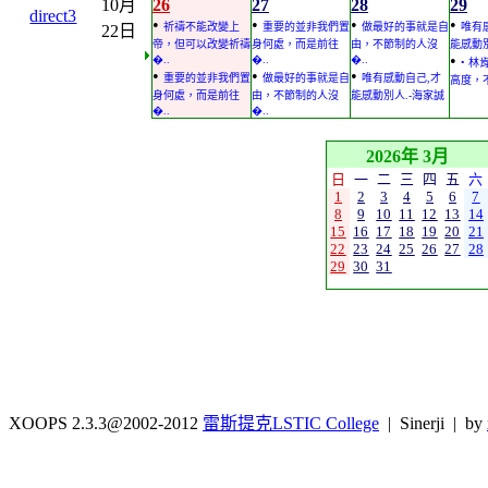
10月
26
27
28
29
direct3
•
•
•
•
祈禱不能改變上
重要的並非我們置
做最好的事就是自
唯有
22日
帝，但可以改變祈禱
身何處，而是前往
由，不節制的人沒
能感動別
•
�..
�..
�..
• 
•
•
•
重要的並非我們置
做最好的事就是自
唯有感動自己,才
高度，不
身何處，而是前往
由，不節制的人沒
能感動別人.-海家誠
�..
�..
2026年 3月
日
一
二
三
四
五
六
1
2
3
4
5
6
7
8
9
10
11
12
13
14
15
16
17
18
19
20
21
22
23
24
25
26
27
28
29
30
31
XOOPS 2.3.3@2002-2012
雷斯提克LSTIC College
| Sinerji | by