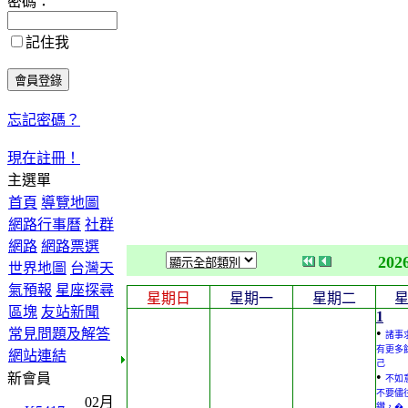
密碼：
記住我
忘記密碼？
現在註冊！
主選單
首頁
導覽地圖
網路行事曆
社群
網路
網路票選
202
世界地圖
台灣天
氣預報
星座探尋
星期日
星期一
星期二
區塊
友站新聞
1
•
常見問題及解答
諸事
有更多
網站連結
己
•
新會員
不如
不要儘
02月
鑽，�.