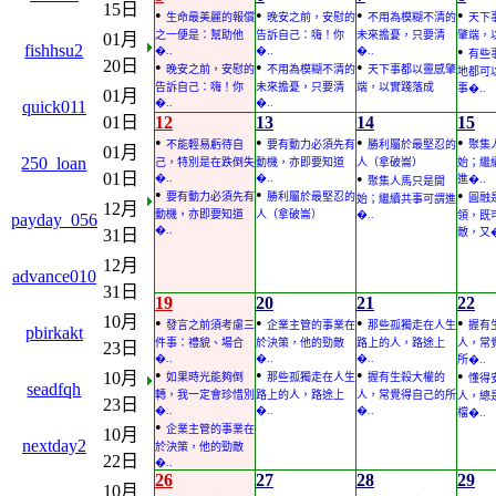
15日
•
•
•
•
生命最美麗的報償
晚安之前，安慰的
不用為模糊不清的
天下
之一便是：幫助他
告訴自己：嗨！你
未來擔憂，只要清
肇端，
01月
fishhsu2
•
�..
�..
�..
有些
20日
•
•
•
晚安之前，安慰的
不用為模糊不清的
天下事都以靈感肇
地都可
告訴自己：嗨！你
未來擔憂，只要清
端，以實踐落成
事�..
01月
�..
�..
quick011
01日
12
13
14
15
•
•
•
•
不能輕易虧待自
要有動力必須先有
勝利屬於最堅忍的
聚集
01月
250_loan
己，特別是在跌倒失
動機，亦即要知道
人（拿破崙）
始；繼
01日
•
�..
�..
進�..
聚集人馬只是開
•
•
•
要有動力必須先有
勝利屬於最堅忍的
圓融
始；繼續共事可謂進
12月
動機，亦即要知道
人（拿破崙）
�..
領，既
payday_056
�..
31日
敵，又�
12月
advance010
31日
19
20
21
22
10月
•
•
•
•
發言之前須考慮三
企業主管的事業在
那些孤獨走在人生
握有
pbirkakt
件事：禮貌、場合
於決策，他的勁敵
路上的人，路途上
人，常
23日
�..
�..
�..
所�..
•
•
•
•
10月
如果時光能夠倒
那些孤獨走在人生
握有生殺大權的
懂得
seadfqh
轉，我一定會珍惜別
路上的人，路途上
人，常覺得自己的所
人，總
23日
�..
�..
�..
檔�..
•
企業主管的事業在
10月
nextday2
於決策，他的勁敵
22日
�..
26
27
28
29
10月