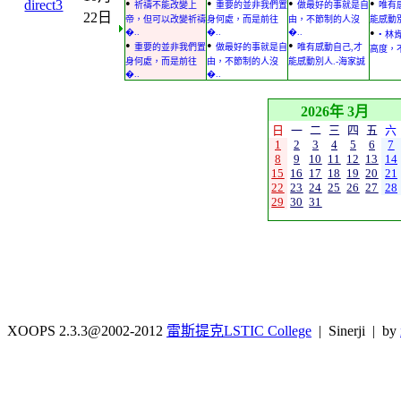
•
•
•
•
direct3
祈禱不能改變上
重要的並非我們置
做最好的事就是自
唯有
22日
帝，但可以改變祈禱
身何處，而是前往
由，不節制的人沒
能感動別
•
�..
�..
�..
• 
•
•
•
重要的並非我們置
做最好的事就是自
唯有感動自己,才
高度，不
身何處，而是前往
由，不節制的人沒
能感動別人.-海家誠
�..
�..
2026年 3月
日
一
二
三
四
五
六
1
2
3
4
5
6
7
8
9
10
11
12
13
14
15
16
17
18
19
20
21
22
23
24
25
26
27
28
29
30
31
XOOPS 2.3.3@2002-2012
雷斯提克LSTIC College
| Sinerji | by