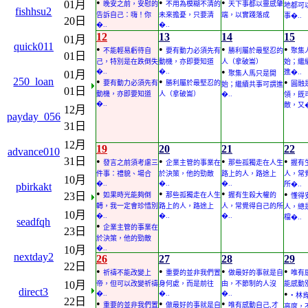
•
•
•
01月
晚安之前，安慰的
不用為模糊不清的
天下事都以靈感肇
地都可
fishhsu2
告訴自己：嗨！你
未來擔憂，只要清
端，以實踐落成
事�..
20日
�..
�..
12
13
14
15
01月
quick011
•
•
•
•
不能輕易虧待自
要有動力必須先有
勝利屬於最堅忍的
聚集
01日
己，特別是在跌倒失
動機，亦即要知道
人（拿破崙）
始；繼
•
�..
�..
進�..
01月
聚集人馬只是開
250_loan
•
•
•
要有動力必須先有
勝利屬於最堅忍的
圓融
始；繼續共事可謂進
01日
動機，亦即要知道
人（拿破崙）
�..
領，既
�..
敵，又�
12月
payday_056
31日
12月
19
20
21
22
advance010
31日
•
•
•
•
發言之前須考慮三
企業主管的事業在
那些孤獨走在人生
握有
件事：禮貌、場合
於決策，他的勁敵
路上的人，路途上
人，常
10月
�..
�..
�..
所�..
pbirkakt
•
•
•
•
23日
如果時光能夠倒
那些孤獨走在人生
握有生殺大權的
懂得
轉，我一定會珍惜別
路上的人，路途上
人，常覺得自己的所
人，總
10月
�..
�..
�..
檔�..
seadfqh
•
企業主管的事業在
23日
於決策，他的勁敵
10月
�..
nextday2
26
27
28
29
22日
•
•
•
•
祈禱不能改變上
重要的並非我們置
做最好的事就是自
唯有
10月
帝，但可以改變祈禱
身何處，而是前往
由，不節制的人沒
能感動別
direct3
•
�..
�..
�..
• 
22日
•
•
•
重要的並非我們置
做最好的事就是自
唯有感動自己,才
高度，不