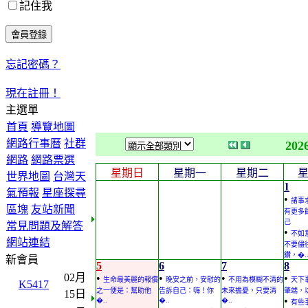
記住我
忘記密碼？
現在註冊！
主選單
首頁
導覽地圖
網路行事曆
社群
202
網路
網路票選
星期日
星期一
星期二
世界地圖
台灣天
1
氣預報
星座探尋
•
諸事
區塊
友站新聞
有更多
己
常見問題及解答
•
不如
網站連結
不要儘
鑽，�.
新會員
5
6
7
8
02月
•
•
•
•
生命最美麗的報償
晚安之前，安慰的
不用為模糊不清的
天下
K5417
之一便是：幫助他
告訴自己：嗨！你
未來擔憂，只要清
肇端，
15日
•
�..
�..
�..
有些