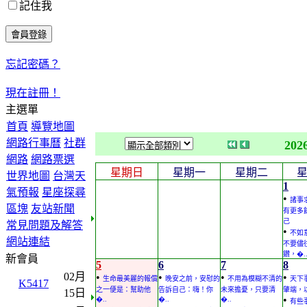
記住我
忘記密碼？
現在註冊！
主選單
首頁
導覽地圖
網路行事曆
社群
202
網路
網路票選
星期日
星期一
星期二
世界地圖
台灣天
1
氣預報
星座探尋
•
諸事
區塊
友站新聞
有更多
己
常見問題及解答
•
不如
網站連結
不要儘
鑽，�.
新會員
5
6
7
8
02月
•
•
•
•
生命最美麗的報償
晚安之前，安慰的
不用為模糊不清的
天下
K5417
之一便是：幫助他
告訴自己：嗨！你
未來擔憂，只要清
肇端，
15日
•
�..
�..
�..
有些