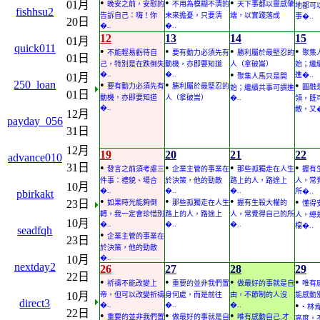
•
•
•
01月
晚安之前，安慰的
不用為模糊不清的
天下事都以靈感肇
地都可
fishhsu2
告訴自己：嗨！你
未來擔憂，只要清
端，以實踐落成
事�..
20日
�..
�..
12
13
14
15
01月
quick011
•
•
•
•
不能輕易虧待自
要有動力必須先有
勝利屬於最堅忍的
聚集
01日
己，特別是在跌倒失
動機，亦即要知道
人（拿破崙）
始；繼
•
�..
�..
進�..
01月
聚集人馬只是開
250_loan
•
•
•
要有動力必須先有
勝利屬於最堅忍的
圓融
始；繼續共事可謂進
01日
動機，亦即要知道
人（拿破崙）
�..
領，既
�..
敵，又�
12月
payday_056
31日
12月
19
20
21
22
advance010
31日
•
•
•
•
發言之前須考慮三
企業主管的事業在
那些孤獨走在人生
握有
件事：禮貌、場合
於決策，他的勁敵
路上的人，路途上
人，常
10月
�..
�..
�..
所�..
pbirkakt
•
•
•
•
23日
如果時光能夠倒
那些孤獨走在人生
握有生殺大權的
懂得
轉，我一定會珍惜別
路上的人，路途上
人，常覺得自己的所
人，總
10月
�..
�..
�..
檔�..
seadfqh
•
企業主管的事業在
23日
於決策，他的勁敵
10月
�..
nextday2
26
27
28
29
22日
•
•
•
•
祈禱不能改變上
重要的並非我們置
做最好的事就是自
唯有
10月
帝，但可以改變祈禱
身何處，而是前往
由，不節制的人沒
能感動別
direct3
•
�..
�..
�..
• 
22日
•
•
•
重要的並非我們置
做最好的事就是自
唯有感動自己,才
高度，不