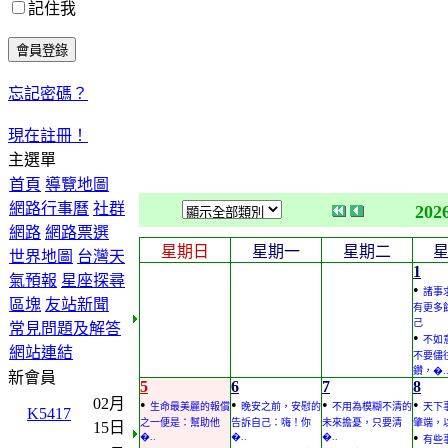
記住我
忘記密碼？
現在註冊！
主選單
首頁
導覽地圖
網路行事曆
社群
202
網路
網路票選
星期日
星期一
星期二
世界地圖
台灣天
1
氣預報
星座探尋
•
諸事
區塊
友站新聞
有更多
己
常見問題及解答
•
不如
網站連結
不要儘
鑽，�.
新會員
5
6
7
8
02月
•
•
•
•
生命最美麗的報償
晚安之前，安慰的
不用為模糊不清的
天下
K5417
之一便是：幫助他
告訴自己：嗨！你
未來擔憂，只要清
肇端，
15日
•
�..
�..
�..
有些