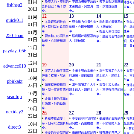
•
•
•
01月
晚安之前，安慰的
不用為模糊不清的
天下事都以靈感肇
地都可
fishhsu2
告訴自己：嗨！你
未來擔憂，只要清
端，以實踐落成
事�..
20日
�..
�..
12
13
14
15
01月
quick011
•
•
•
•
不能輕易虧待自
要有動力必須先有
勝利屬於最堅忍的
聚集
01日
己，特別是在跌倒失
動機，亦即要知道
人（拿破崙）
始；繼
•
�..
�..
進�..
01月
聚集人馬只是開
250_loan
•
•
•
要有動力必須先有
勝利屬於最堅忍的
圓融
始；繼續共事可謂進
01日
動機，亦即要知道
人（拿破崙）
�..
領，既
�..
敵，又�
12月
payday_056
31日
12月
19
20
21
22
advance010
31日
•
•
•
•
發言之前須考慮三
企業主管的事業在
那些孤獨走在人生
握有
件事：禮貌、場合
於決策，他的勁敵
路上的人，路途上
人，常
10月
�..
�..
�..
所�..
pbirkakt
•
•
•
•
23日
如果時光能夠倒
那些孤獨走在人生
握有生殺大權的
懂得
轉，我一定會珍惜別
路上的人，路途上
人，常覺得自己的所
人，總
10月
�..
�..
�..
檔�..
seadfqh
•
企業主管的事業在
23日
於決策，他的勁敵
10月
�..
nextday2
26
27
28
29
22日
•
•
•
•
祈禱不能改變上
重要的並非我們置
做最好的事就是自
唯有
10月
帝，但可以改變祈禱
身何處，而是前往
由，不節制的人沒
能感動別
direct3
•
�..
�..
�..
• 
22日
•
•
•
重要的並非我們置
做最好的事就是自
唯有感動自己,才
高度，不