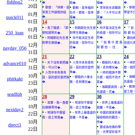
fishhsu2
�..
�..
結�..
福�..
20日
•
•
•
•
歌德：「快樂，是
• 泰
勤勉，是幸福的
李世民在貞觀政
享受工作過程的結
學習不已
右手，節儉，是幸
要：「人不可以求
01月
quick011
�..
福�..
其�..
01日
14
15
16
17
•
•
•
•
• 馬丁路德：「即
• 阿姆斯壯先生曾
你不能決定生命
「 如
01月
250_loan
使知道明天�..
對學生做過�..
的長度，但你可以
險 都 怕 
01日
•
•
•
控�..
• 阿姆斯壯先生曾
你不能決定生命
蕭伯
•
「 如 果 什 麼 風
對學生做過�..
的長度，但你可以
信造化
12月
�..
payday_056
控�..
險 都 怕 ， 往 ..
31日
21
22
23
24
12月
•
•
•
•
advance010
• 天下沒有意把鑰
人性中本有善有
• 積極的人像太
一時
31日
匙，可以打�..
惡，惡的部份當然
陽，走到哪兒�..
麼，錯
•
•
�..
無�..
人性中本有善有
一時的錯誤不算
10月
•
•
• 海
• 積極的人像太
惡，惡的部份當然無
什麼，錯而不改才
pbirkakt
�..
先遠退。
陽，走到哪兒�..
是�..
23日
•
•
• 教
• 海鷗要高飛，必
10月
望工程。
先遠退。花�..
seadfqh
28
29
30
23日
•
•
•
• 其實，我一直都
• 地球你不需留
• 世界上最遙遠的
10月
在靜靜等待�..
我，這土地我�..
距離，不是�..
nextday2
•
•
•
• 地球你不需留
• 世界上最遙遠的
中國的道家有著
22日
我，這土地我�..
距離，不是�..
福禍相依的觀念，
10月
他�..
direct3
•
要成為哈佛的學
22日
生，光學習好是不