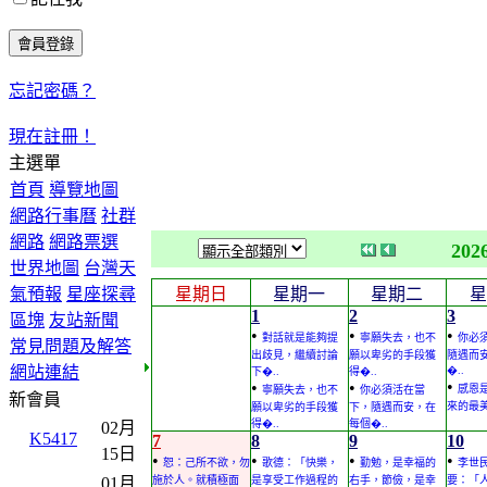
忘記密碼？
現在註冊！
主選單
首頁
導覽地圖
網路行事曆
社群
網路
網路票選
202
世界地圖
台灣天
氣預報
星座探尋
星期日
星期一
星期二
星
1
2
3
區塊
友站新聞
•
•
•
對話就是能夠提
寧願失去，也不
你必
常見問題及解答
出歧見，繼續討論
願以卑劣的手段獲
隨遇而
網站連結
�..
下�..
得�..
•
•
•
感恩
寧願失去，也不
你必須活在當
新會員
來的最
願以卑劣的手段獲
下，隨遇而安，在
得�..
每個�..
02月
K5417
7
8
9
10
15日
•
•
•
•
恕：己所不欲，勿
歌德：「快樂，
勤勉，是幸福的
李世
01月
施於人。就積極面
是享受工作過程的
右手，節儉，是幸
要：「