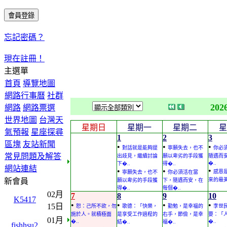
忘記密碼？
現在註冊！
主選單
首頁
導覽地圖
網路行事曆
社群
202
網路
網路票選
世界地圖
台灣天
星期日
星期一
星期二
星
氣預報
星座探尋
1
2
3
區塊
友站新聞
•
•
•
對話就是能夠提
寧願失去，也不
你必
常見問題及解答
出歧見，繼續討論
願以卑劣的手段獲
隨遇而
�..
下�..
得�..
網站連結
•
•
•
感恩
寧願失去，也不
你必須活在當
新會員
來的最
願以卑劣的手段獲
下，隨遇而安，在
得�..
每個�..
02月
7
8
9
10
K5417
•
•
•
•
15日
恕：己所不欲，勿
歌德：「快樂，
勤勉，是幸福的
李世
施於人。就積極面
是享受工作過程的
右手，節儉，是幸
要：「
01月
�..
�..
結�..
福�..
fishhsu2