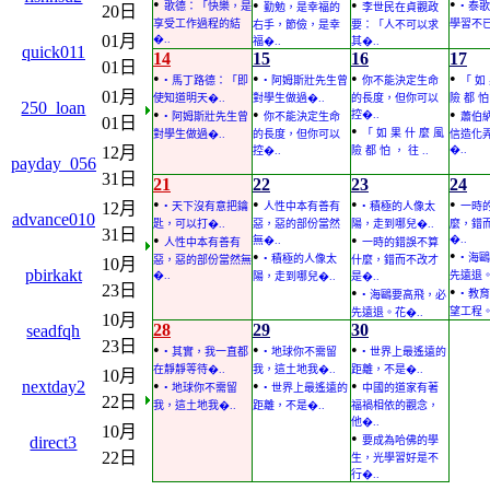
•
•
•
•
歌德：「快樂，是
• 泰
勤勉，是幸福的
李世民在貞觀政
20日
享受工作過程的結
學習不已
右手，節儉，是幸
要：「人不可以求
01月
�..
福�..
其�..
quick011
14
15
16
17
01日
•
•
•
•
• 馬丁路德：「即
• 阿姆斯壯先生曾
你不能決定生命
「 如
01月
使知道明天�..
對學生做過�..
的長度，但你可以
險 都 怕 
250_loan
•
•
•
控�..
• 阿姆斯壯先生曾
你不能決定生命
蕭伯
01日
•
「 如 果 什 麼 風
對學生做過�..
的長度，但你可以
信造化
12月
�..
控�..
險 都 怕 ， 往 ..
payday_056
31日
21
22
23
24
•
•
•
•
12月
• 天下沒有意把鑰
人性中本有善有
• 積極的人像太
一時
advance010
匙，可以打�..
惡，惡的部份當然
陽，走到哪兒�..
麼，錯
31日
•
•
�..
無�..
人性中本有善有
一時的錯誤不算
•
•
• 海
• 積極的人像太
惡，惡的部份當然無
什麼，錯而不改才
10月
pbirkakt
�..
先遠退。
陽，走到哪兒�..
是�..
23日
•
•
• 教
• 海鷗要高飛，必
望工程。
先遠退。花�..
10月
28
29
30
seadfqh
23日
•
•
•
• 其實，我一直都
• 地球你不需留
• 世界上最遙遠的
在靜靜等待�..
我，這土地我�..
距離，不是�..
10月
•
•
•
nextday2
• 地球你不需留
• 世界上最遙遠的
中國的道家有著
22日
我，這土地我�..
距離，不是�..
福禍相依的觀念，
他�..
10月
•
direct3
要成為哈佛的學
22日
生，光學習好是不
行�..