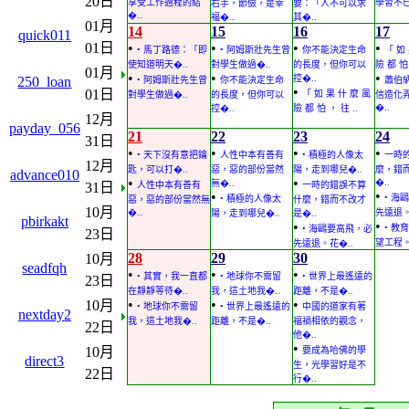
20日
享受工作過程的結
學習不已
右手，節儉，是幸
要：「人不可以求
�..
福�..
其�..
01月
14
15
16
17
quick011
01日
•
•
•
•
• 馬丁路德：「即
• 阿姆斯壯先生曾
你不能決定生命
「 如
使知道明天�..
對學生做過�..
的長度，但你可以
險 都 怕 
01月
•
•
•
控�..
250_loan
• 阿姆斯壯先生曾
你不能決定生命
蕭伯
•
01日
「 如 果 什 麼 風
對學生做過�..
的長度，但你可以
信造化
�..
控�..
險 都 怕 ， 往 ..
12月
payday_056
21
22
23
24
31日
•
•
•
•
• 天下沒有意把鑰
人性中本有善有
• 積極的人像太
一時
12月
匙，可以打�..
惡，惡的部份當然
陽，走到哪兒�..
麼，錯
advance010
•
•
�..
無�..
31日
人性中本有善有
一時的錯誤不算
•
•
• 海
• 積極的人像太
惡，惡的部份當然無
什麼，錯而不改才
10月
�..
先遠退。
陽，走到哪兒�..
是�..
pbirkakt
•
•
• 教
• 海鷗要高飛，必
23日
望工程。
先遠退。花�..
28
29
30
10月
seadfqh
•
•
•
• 其實，我一直都
• 地球你不需留
• 世界上最遙遠的
23日
在靜靜等待�..
我，這土地我�..
距離，不是�..
•
•
•
10月
• 地球你不需留
• 世界上最遙遠的
中國的道家有著
nextday2
我，這土地我�..
距離，不是�..
福禍相依的觀念，
22日
他�..
•
10月
要成為哈佛的學
direct3
生，光學習好是不
22日
行�..