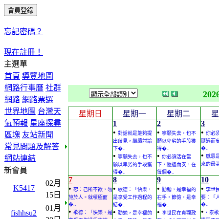
忘記密碼？
現在註冊！
主選單
首頁
導覽地圖
網路行事曆
社群
202
網路
網路票選
世界地圖
台灣天
星期日
星期一
星期二
星
氣預報
星座探尋
1
2
3
•
•
•
區塊
友站新聞
對話就是能夠提
寧願失去，也不
你必
出歧見，繼續討論
願以卑劣的手段獲
隨遇而
常見問題及解答
�..
下�..
得�..
•
•
•
感恩
網站連結
寧願失去，也不
你必須活在當
來的最
願以卑劣的手段獲
下，隨遇而安，在
新會員
得�..
每個�..
7
8
9
10
02月
K5417
•
•
•
•
恕：己所不欲，勿
歌德：「快樂，
勤勉，是幸福的
李世
15日
施於人。就積極面
是享受工作過程的
右手，節儉，是幸
要：「
�..
�..
結�..
福�..
01月
•
•
•
•
fishhsu2
歌德：「快樂，是
• 泰
勤勉，是幸福的
李世民在貞觀政