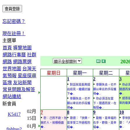
忘記密碼？
現在註冊！
主選單
首頁
導覽地圖
網路行事曆
社群
202
網路
網路票選
世界地圖
台灣天
星期日
星期一
星期二
星
氣預報
星座探尋
1
2
3
區塊
友站新聞
•
•
•
對話就是能夠提
寧願失去，也不
你必
常見問題及解答
出歧見，繼續討論
願以卑劣的手段獲
隨遇而
�..
下�..
得�..
網站連結
•
•
•
感恩
寧願失去，也不
你必須活在當
新會員
來的最
願以卑劣的手段獲
下，隨遇而安，在
得�..
每個�..
02月
7
8
9
10
K5417
•
•
•
•
15日
恕：己所不欲，勿
歌德：「快樂，
勤勉，是幸福的
李世
施於人。就積極面
是享受工作過程的
右手，節儉，是幸
要：「
01月
�..
�..
結�..
福�..
fishhsu2