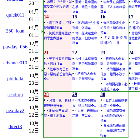
•
•
•
•
歌德：「快樂，是
• 泰
勤勉，是幸福的
李世民在貞觀政
20日
享受工作過程的結
學習不已
右手，節儉，是幸
要：「人不可以求
01月
�..
福�..
其�..
quick011
14
15
16
17
01日
•
•
•
•
• 馬丁路德：「即
• 阿姆斯壯先生曾
你不能決定生命
「 如
01月
使知道明天�..
對學生做過�..
的長度，但你可以
險 都 怕 
250_loan
•
•
•
控�..
• 阿姆斯壯先生曾
你不能決定生命
蕭伯
01日
•
「 如 果 什 麼 風
對學生做過�..
的長度，但你可以
信造化
12月
�..
控�..
險 都 怕 ， 往 ..
payday_056
31日
21
22
23
24
•
•
•
•
12月
• 天下沒有意把鑰
人性中本有善有
• 積極的人像太
一時
advance010
匙，可以打�..
惡，惡的部份當然
陽，走到哪兒�..
麼，錯
31日
•
•
�..
無�..
人性中本有善有
一時的錯誤不算
•
•
• 海
• 積極的人像太
惡，惡的部份當然無
什麼，錯而不改才
10月
pbirkakt
�..
先遠退。
陽，走到哪兒�..
是�..
23日
•
•
• 教
• 海鷗要高飛，必
望工程。
先遠退。花�..
10月
28
29
30
seadfqh
23日
•
•
•
• 其實，我一直都
• 地球你不需留
• 世界上最遙遠的
在靜靜等待�..
我，這土地我�..
距離，不是�..
10月
•
•
•
nextday2
• 地球你不需留
• 世界上最遙遠的
中國的道家有著
22日
我，這土地我�..
距離，不是�..
福禍相依的觀念，
他�..
10月
•
direct3
要成為哈佛的學
22日
生，光學習好是不
行�..