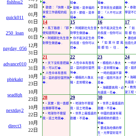
fishhsu2
�..
�..
結�..
福�..
20日
•
•
•
•
歌德：「快樂，是
• 泰
勤勉，是幸福的
李世民在貞觀政
享受工作過程的結
學習不已
右手，節儉，是幸
要：「人不可以求
01月
quick011
�..
福�..
其�..
01日
14
15
16
17
•
•
•
•
• 馬丁路德：「即
• 阿姆斯壯先生曾
你不能決定生命
「 如
01月
250_loan
使知道明天�..
對學生做過�..
的長度，但你可以
險 都 怕 
01日
•
•
•
控�..
• 阿姆斯壯先生曾
你不能決定生命
蕭伯
•
「 如 果 什 麼 風
對學生做過�..
的長度，但你可以
信造化
12月
�..
payday_056
控�..
險 都 怕 ， 往 ..
31日
21
22
23
24
12月
•
•
•
•
advance010
• 天下沒有意把鑰
人性中本有善有
• 積極的人像太
一時
31日
匙，可以打�..
惡，惡的部份當然
陽，走到哪兒�..
麼，錯
•
•
�..
無�..
人性中本有善有
一時的錯誤不算
10月
•
•
• 海
• 積極的人像太
惡，惡的部份當然無
什麼，錯而不改才
pbirkakt
�..
先遠退。
陽，走到哪兒�..
是�..
23日
•
•
• 教
• 海鷗要高飛，必
10月
望工程。
先遠退。花�..
seadfqh
28
29
30
23日
•
•
•
• 其實，我一直都
• 地球你不需留
• 世界上最遙遠的
10月
在靜靜等待�..
我，這土地我�..
距離，不是�..
nextday2
•
•
•
• 地球你不需留
• 世界上最遙遠的
中國的道家有著
22日
我，這土地我�..
距離，不是�..
福禍相依的觀念，
10月
他�..
direct3
•
要成為哈佛的學
22日
生，光學習好是不