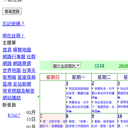
忘記密碼？
現在註冊！
主選單
首頁
導覽地圖
網路行事曆
社群
網路
網路票選
202
世界地圖
台灣天
氣預報
星座探尋
星期日
星期一
星期二
星
1
2
3
區塊
友站新聞
•
•
•
對話就是能夠提
寧願失去，也不
你必
常見問題及解答
出歧見，繼續討論
願以卑劣的手段獲
隨遇而
網站連結
�..
下�..
得�..
•
•
•
感恩
寧願失去，也不
你必須活在當
新會員
來的最
願以卑劣的手段獲
下，隨遇而安，在
得�..
每個�..
02月
K5417
7
8
9
10
15日
•
•
•
•
恕：己所不欲，勿
歌德：「快樂，
勤勉，是幸福的
李世
01月
施於人。就積極面
是享受工作過程的
右手，節儉，是幸
要：「