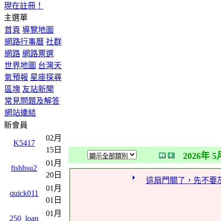
現在註冊！
主選單
首頁
導覽地圖
網路行事曆
社群
網路
網路票選
世界地圖
台灣天
氣預報
星座探尋
區塊
友站新聞
常見問題及解答
網站連結
新會員
02月
K5417
15日
2026年 5
01月
fishhsu2
20日
這扇門關了，先不要
01月
quick011
01日
01月
250_loan