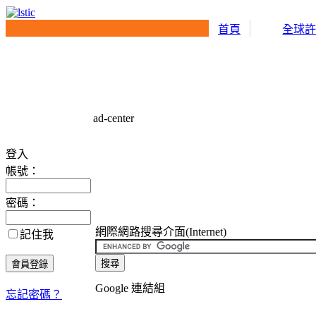
首頁
全球
ad-center
登入
帳號：
密碼：
網際網路搜尋介面(Internet)
記住我
Google 連結組
忘記密碼？