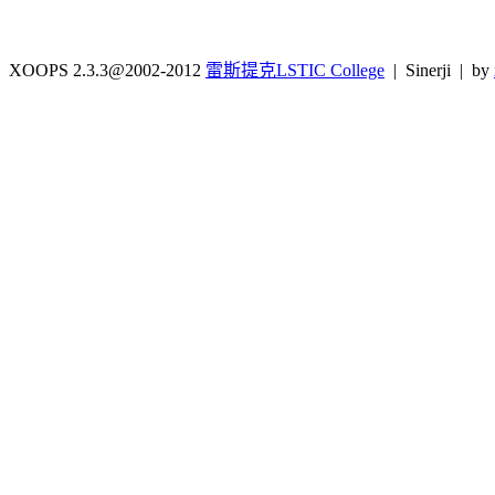
XOOPS 2.3.3@2002-2012
雷斯提克LSTIC College
| Sinerji | by