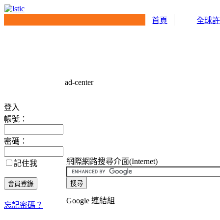
首頁
全球
ad-center
登入
帳號：
密碼：
網際網路搜尋介面(Internet)
記住我
Google 連結組
忘記密碼？