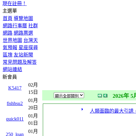
現在註冊！
主選單
首頁
導覽地圖
網路行事曆
社群
網路
網路票選
世界地圖
台灣天
氣預報
星座探尋
區塊
友站新聞
常見問題及解答
網站連結
新會員
02月
K5417
15日
2026年 5
01月
fishhsu2
20日
人類面臨的最大引誘
01月
quick011
01日
01月
250_loan