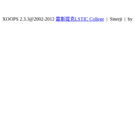
XOOPS 2.3.3@2002-2012
雷斯提克LSTIC College
| Sinerji | by