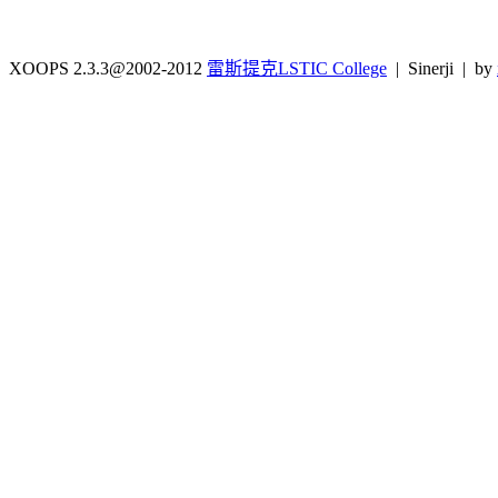
XOOPS 2.3.3@2002-2012
雷斯提克LSTIC College
| Sinerji | by