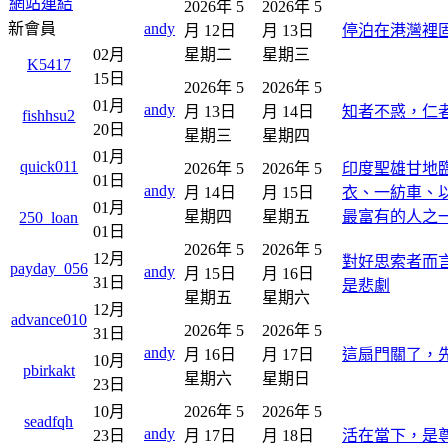
網站連結
2026年 5
2026年 5
新會員
andy
月 12日
月 13日
停泊在港灣裡
02月
星期二
星期三
K5417
15日
2026年 5
2026年 5
01月
andy
月 13日
月 14日
知者不惑，仁
fishhsu2
20日
星期三
星期四
01月
quick011
2026年 5
2026年 5
印度聖雄甘地
01日
andy
月 14日
月 15日
衣、一紡車、
01月
星期四
星期五
最富有的人之
250_loan
01日
2026年 5
2026年 5
12月
對好思索者而
payday_056
andy
月 15日
月 16日
31日
是悲劇
星期五
星期六
12月
advance010
2026年 5
2026年 5
31日
andy
月 16日
月 17日
這扇門關了，
10月
pbirkakt
星期六
星期日
23日
10月
2026年 5
2026年 5
seadfqh
andy
23日
月 17日
月 18日
活在當下，是