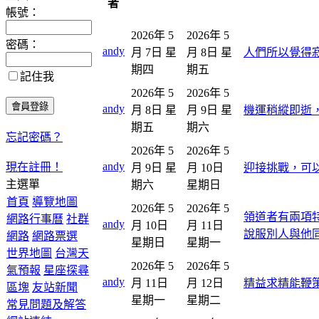
者
帳號：
2026年 5
2026年 5
密碼：
andy
月 7日 星
月 8日 星
人們所以覺得
期四
期五
記住我
2026年 5
2026年 5
andy
月 8日 星
月 9日 星
機運稍縱即逝
期五
期六
忘記密碼？
2026年 5
2026年 5
andy
現在註冊！
月 9日 星
月 10日
迎接挑戰，可
主選單
期六
星期日
首頁
導覽地圖
2026年 5
2026年 5
領道者有兩項
網路行事曆
社群
andy
月 10日
月 11日
說服別人與他
網路
網路票選
星期日
星期一
世界地圖
台灣天
2026年 5
2026年 5
氣預報
星座探尋
andy
月 11日
月 12日
精益求精能鞭
區塊
友站新聞
星期一
星期二
常見問題及解答