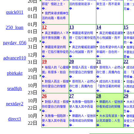
20日
即是〞憶起上主，
活的態度就是淨，
來生活，而不是來
三樂：
01月
�..
�..
�..
兄�..
quick011
•
我們來尋求精神生
01日
活的出路，看出希
�..
01月
12
13
14
15
250_loan
01日
•
•
•
•
真正樂觀的人，不
樂觀是希望的明
真正的權威是讓對
活在
但不畏怯困難，而
燈，它指引著你從危
方心悅誠服，而不
是幸福
12月
payday_056
�..
�..
�..
的，�.
•
•
•
31日
•
樂觀是希望的明
真正的權威是讓對
活在希望中的人是
我學
燈，它指引著你從危
方心悅誠服，而不
幸福的，自在的，
不要批
12月
�..
�..
�..
要�..
advance010
19
20
21
22
31日
•
•
•
•
每個人的「心靈細
對個人而言，假使
恩待別人，必然心
成功
10月
pbirkakt
菌」有很多，如自
你珍愛自己的憧憬
存仁慈；具備內在
是：「
23日
�..
�..
�..
時候�.
•
•
•
•
對個人而言，假使
恩待別人，必然心
成功的人生就是：
同理
10月
你珍愛自己的憧憬
存仁慈；具備內在
「當你活著的時候
人際的
seadfqh
�..
�..
�..
多�..
23日
26
27
28
29
10月
•
•
•
•
對個人而言，假使
失敗像一個陷阱，
樂觀的人，從挫折
大水
nextday2
你珍愛自己的憧憬
使人落入其中而毫
中看到成功的契機
無以見
22日
�..
�..
�..
生�..
•
•
•
•
10月
失敗像一個陷阱，
樂觀的人，從挫折
大水沒有波浪，無
聰明
direct3
使人落入其中而毫
中看到成功的契機
以見其雄勁；人生
享受工
22日
�..
�..
�..
散�..