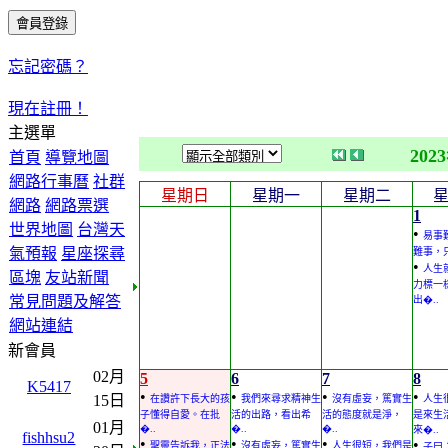
忘記密碼？
現在註冊！
主選單
202
首頁
導覽地圖
網路行事曆
社群
星期日
星期一
星期二
網路
網路票選
1
世界地圖
台灣天
•
易事難
氣預報
星座探尋
難事，只
•
人生
區塊
友站新聞
力標一
常見問題及解答
出�..
網站連結
新會員
02月
5
6
7
8
K5417
•
•
•
•
15日
在讚許下長大的孩
我們來尋求精神生
沒有虛妄，篤實生
人生
子懂得自愛。在批
活的出路，看出希
活的態度就是淨，
是來生
01月
�..
�..
�..
來�..
fishhsu2
•
•
•
•
聖靈告訴我，正法
沒有虛妄，篤實生
人生很短，我們是
子曰