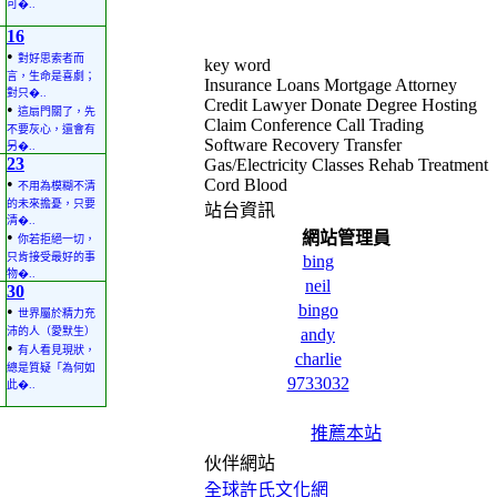
可�..
16
•
對好思索者而
key word
言，生命是喜劇；
Insurance Loans Mortgage Attorney
對只�..
Credit Lawyer Donate Degree Hosting
•
這扇門關了，先
Claim Conference Call Trading
不要灰心，還會有
Software Recovery Transfer
另�..
23
Gas/Electricity Classes Rehab Treatment
•
Cord Blood
不用為模糊不清
的未來擔憂，只要
站台資訊
清�..
•
網站管理員
你若拒絕一切，
只肯接受最好的事
bing
物�..
neil
30
bingo
•
世界屬於精力充
沛的人（愛默生）
andy
•
有人看見現狀，
charlie
總是質疑「為何如
9733032
此�..
推薦本站
伙伴網站
全球許氏文化網