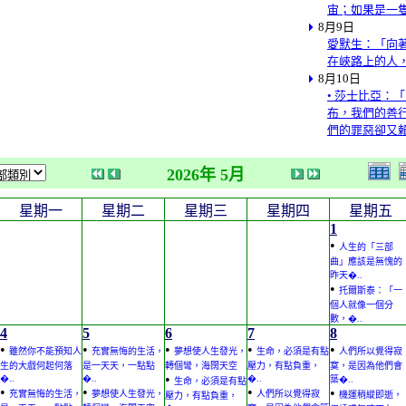
宙；如果是一
8月9日
愛默生：「向
在峽路上的人
8月10日
• 莎士比亞：
布，我們的善
們的罪惡卻又
2026年 5月
星期一
星期二
星期三
星期四
星期五
1
•
人生的「三部
曲」應該是無愧的
昨天�..
•
托爾斯泰：「一
個人就像一個分
數，�..
4
5
6
7
8
•
•
•
•
•
雖然你不能預知人
充實無悔的生活，
夢想使人生發光，
生命，必須是有點
人們所以覺得寂
生的大戲何起何落
是一天天，一點點
轉個彎，海闊天空
壓力，有點負重，
寞，是因為他們會
•
�..
�..
�..
築�..
生命，必須是有點
•
•
•
•
充實無悔的生活，
夢想使人生發光，
人們所以覺得寂
機運稍縱即逝，
壓力，有點負重，