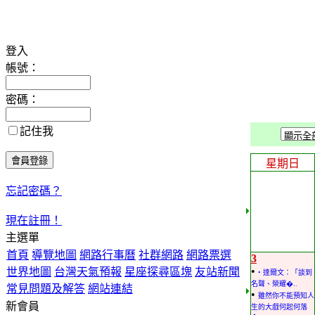
登入
帳號：
密碼：
記住我
星期日
忘記密碼？
現在註冊！
主選單
首頁
導覽地圖
網路行事曆
社群網路
網路票選
3
•
世界地圖
台灣天氣預報
星座探尋區塊
友站新聞
• 達爾文：「談到
名聲、榮耀�..
常見問題及解答
網站連結
•
雖然你不能預知人
新會員
生的大戲何起何落