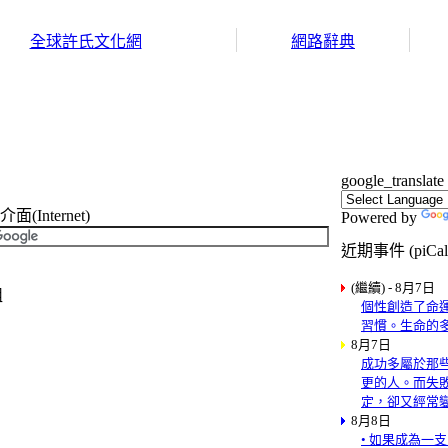
全球許氏文化網
網路辭典
google_translate
Internet)
Powered by
近期事件 (piCal
(繼續) - 8月7日
組
個性創造了命
習慣。生命的
8月7日
成功多屬於那
更的人。而失
定，卻又經常
8月8日
• 如果成為一