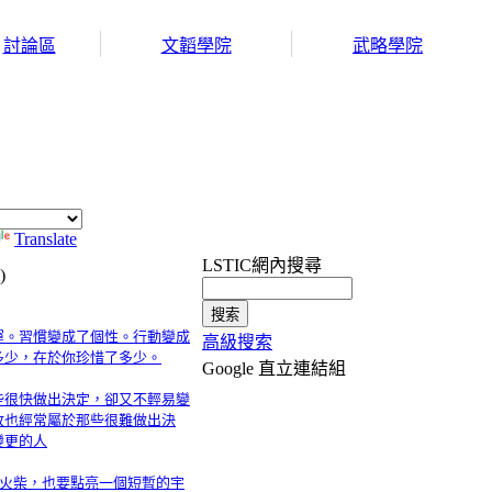
討論區
文韜學院
武略學院
Translate
LSTIC網內搜尋
)
運。習慣變成了個性。行動變成
高級搜索
多少，在於你珍惜了多少。
Google 直立連結組
些很快做出決定，卻又不輕易變
敗也經常屬於那些很難做出決
變更的人
支火柴，也要點亮一個短暫的宇