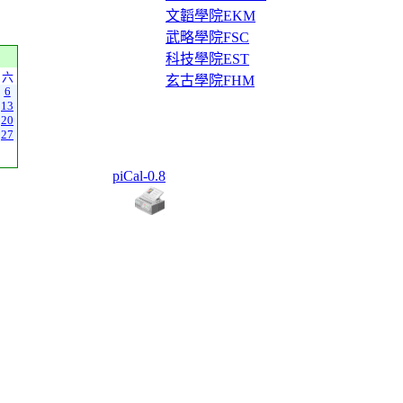
文韜學院EKM
武略學院FSC
科技學院EST
六
玄古學院FHM
6
13
20
27
piCal-0.8