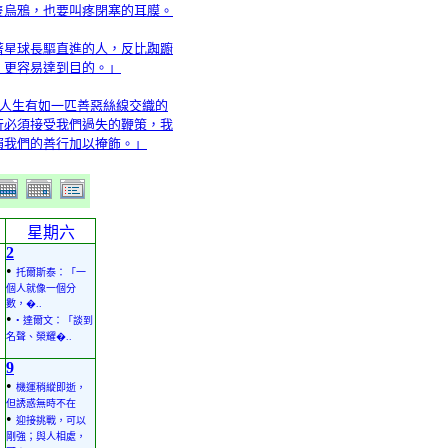
隻烏鴉，也要叫疼閉塞的耳膜。
著星球長驅直進的人，反比踟躕
，更容易達到目的。」
「人生有如一匹善惡絲線交織的
行必須接受我們過失的鞭策，我
賴我們的善行加以掩飾。」
星期六
2
•
托爾斯泰：「一
個人就像一個分
數，�..
•
• 達爾文：「談到
名聲、榮耀�..
9
•
機運稍縱即逝，
但誘惑無時不在
•
迎接挑戰，可以
剛強；與人相處，