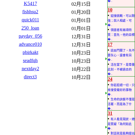
�..
K5417
02月15日
10
fishhsu2
01月20日
•
迎接挑戰，可以剛
quick011
01月01日
強；與人相處，可
�..
250_loan
01月01日
•
領道者有兩項特
質：首先，他的目標
payday_056
12月31日
�..
advance010
17
12月31日
•
這扇門關了，先不
pbirkakt
10月23日
要灰心，還會有另
seadfqh
�..
10月23日
•
活在當下，是尊重
nextday2
10月22日
此刻，不被過去的
�..
direct3
10月22日
24
•
你若拒絕一切，只
肯接受最好的事物
�..
•
生命的訣竅不僅是
活著，而是為了什
�..
31
•
有人看見現狀，總
是質疑「為何如此
�..
•
對話就是能夠提出