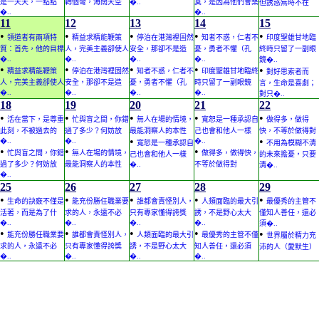
是一天天，一點點
轉個彎，海闊天空
�..
寞，是因為他們會築
但誘惑無時不在
�..
�..
11
12
13
14
15
•
•
•
•
•
領道者有兩項特
精益求精能鞭策
停泊在港灣裡固然
知者不惑，仁者不
印度聖雄甘地臨
質：首先，他的目標
人，完美主義卻使人
安全，那卻不是造
憂，勇者不懼（孔
終時只留了一副眼
�..
�..
�..
�..
鏡�..
•
•
•
•
•
精益求精能鞭策
停泊在港灣裡固然
知者不惑，仁者不
印度聖雄甘地臨終
對好思索者而
人，完美主義卻使人
安全，那卻不是造
憂，勇者不懼（孔
時只留了一副眼鏡
言，生命是喜劇；
�..
�..
�..
�..
對只�..
18
19
20
21
22
•
•
•
•
•
活在當下，是尊重
忙與盲之間，你錯
無人在場的情境，
寬恕是一種承認自
做得多，做得
此刻，不被過去的
過了多少？何妨放
最能洞察人的本性
己也會和他人一樣
快，不等於做得對
•
•
�..
�..
�..
寬恕是一種承認自
不用為模糊不清
•
•
•
忙與盲之間，你錯
無人在場的情境，
做得多，做得快，
己也會和他人一樣
的未來擔憂，只要
過了多少？何妨放
最能洞察人的本性
�..
不等於做得對
清�..
�..
25
26
27
28
29
•
•
•
•
•
生命的訣竅不僅是
能充份勝任職業要
誰都會責怪別人，
人類面臨的最大引
最優秀的主管不
活著，而是為了什
求的人，永遠不必
只有專家懂得誇獎
誘，不是野心太大
僅知人善任，還必
�..
�..
�..
�..
須�..
•
•
•
•
•
能充份勝任職業要
誰都會責怪別人，
人類面臨的最大引
最優秀的主管不僅
世界屬於精力充
求的人，永遠不必
只有專家懂得誇獎
誘，不是野心太大
知人善任，還必須
沛的人（愛默生）
�..
�..
�..
�..