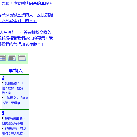
隻烏鴉，也要叫疼閉塞的耳膜。
著星球長驅直進的人，反比踟躕
，更容易達到目的。」
「人生有如一匹善惡絲線交織的
行必須接受我們過失的鞭策，我
賴我們的善行加以掩飾。」
星期六
2
•
托爾斯泰：「一
個人就像一個分
數，�..
•
• 達爾文：「談到
名聲、榮耀�..
9
•
機運稍縱即逝，
但誘惑無時不在
•
迎接挑戰，可以
剛強；與人相處，