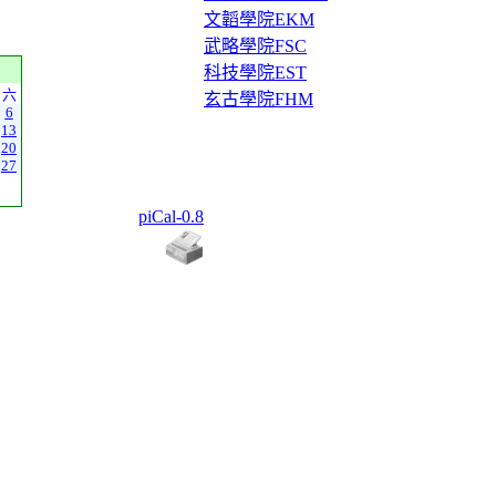
文韜學院EKM
武略學院FSC
科技學院EST
六
玄古學院FHM
6
13
20
27
piCal-0.8