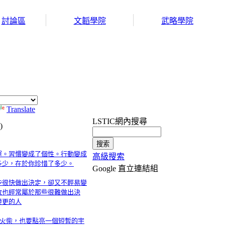
討論區
文韜學院
武略學院
Translate
LSTIC網內搜尋
)
運。習慣變成了個性。行動變成
高級搜索
多少，在於你珍惜了多少。
Google 直立連結組
些很快做出決定，卻又不輕易變
敗也經常屬於那些很難做出決
變更的人
支火柴，也要點亮一個短暫的宇