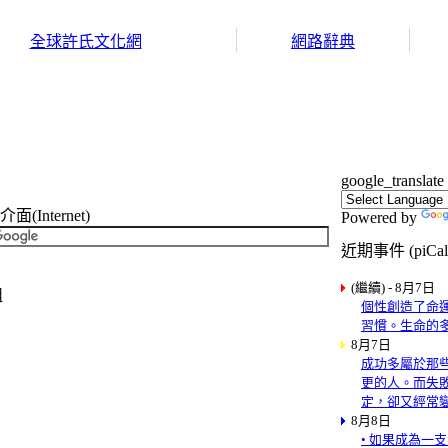
全球許氏文化網
網路辭典
google_translate
Internet)
Powered by
近期事件 (piCal
(繼續) - 8月7日
組
個性創造了命
習慣。生命的
8月7日
成功多屬於那
更的人。而失
定，卻又經常
8月8日
• 如果成為一