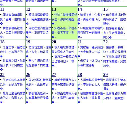
是一天天，一點點
轉個彎，海闊天空
�..
寞，是因為他們會築
但誘惑無時不在
�..
�..
11
12
13
14
15
•
•
•
•
•
領道者有兩項特
精益求精能鞭策
停泊在港灣裡固然
知者不惑，仁者不
印度聖雄甘地臨
質：首先，他的目標
人，完美主義卻使人
安全，那卻不是造
憂，勇者不懼（孔
終時只留了一副眼
�..
�..
�..
�..
鏡�..
•
•
•
•
•
精益求精能鞭策
停泊在港灣裡固然
知者不惑，仁者不
印度聖雄甘地臨終
對好思索者而
人，完美主義卻使人
安全，那卻不是造
憂，勇者不懼（孔
時只留了一副眼鏡
言，生命是喜劇；
�..
�..
�..
�..
對只�..
18
19
20
21
22
•
•
•
•
•
活在當下，是尊重
忙與盲之間，你錯
無人在場的情境，
寬恕是一種承認自
做得多，做得
此刻，不被過去的
過了多少？何妨放
最能洞察人的本性
己也會和他人一樣
快，不等於做得對
•
•
�..
�..
�..
寬恕是一種承認自
不用為模糊不清
•
•
•
忙與盲之間，你錯
無人在場的情境，
做得多，做得快，
己也會和他人一樣
的未來擔憂，只要
過了多少？何妨放
最能洞察人的本性
�..
不等於做得對
清�..
�..
25
26
27
28
29
•
•
•
•
•
生命的訣竅不僅是
能充份勝任職業要
誰都會責怪別人，
人類面臨的最大引
最優秀的主管不
活著，而是為了什
求的人，永遠不必
只有專家懂得誇獎
誘，不是野心太大
僅知人善任，還必
�..
�..
�..
�..
須�..
•
•
•
•
•
能充份勝任職業要
誰都會責怪別人，
人類面臨的最大引
最優秀的主管不僅
世界屬於精力充
求的人，永遠不必
只有專家懂得誇獎
誘，不是野心太大
知人善任，還必須
沛的人（愛默生）
�..
�..
�..
�..