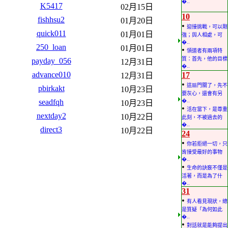
�..
K5417
02月15日
10
fishhsu2
01月20日
•
迎接挑戰，可以剛
quick011
01月01日
強；與人相處，可
�..
250_loan
01月01日
•
領道者有兩項特
質：首先，他的目標
payday_056
12月31日
�..
advance010
17
12月31日
•
這扇門關了，先不
pbirkakt
10月23日
要灰心，還會有另
seadfqh
�..
10月23日
•
活在當下，是尊重
nextday2
10月22日
此刻，不被過去的
�..
direct3
10月22日
24
•
你若拒絕一切，只
肯接受最好的事物
�..
•
生命的訣竅不僅是
活著，而是為了什
�..
31
•
有人看見現狀，總
是質疑「為何如此
�..
•
對話就是能夠提出