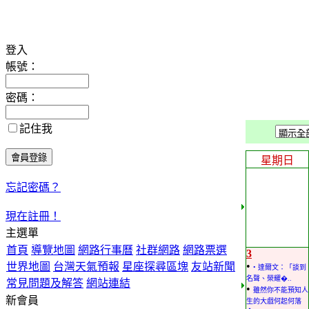
登入
帳號：
密碼：
記住我
星期日
忘記密碼？
現在註冊！
主選單
首頁
導覽地圖
網路行事曆
社群網路
網路票選
3
•
世界地圖
台灣天氣預報
星座探尋區塊
友站新聞
• 達爾文：「談到
名聲、榮耀�..
常見問題及解答
網站連結
•
雖然你不能預知人
新會員
生的大戲何起何落