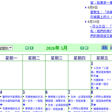
宙；如果是一
8月9日
愛默生：「向
在峽路上的人
8月10日
• 莎士比亞：
布，我們的善
們的罪惡卻又
2026年 5月
星期一
星期二
星期三
星期四
星期五
1
•
人生的「三部
曲」應該是無愧的
昨天�..
•
托爾斯泰：「一
個人就像一個分
數，�..
4
5
6
7
8
•
•
•
•
•
雖然你不能預知人
充實無悔的生活，
夢想使人生發光，
生命，必須是有點
人們所以覺得寂
生的大戲何起何落
是一天天，一點點
轉個彎，海闊天空
壓力，有點負重，
寞，是因為他們會
•
�..
�..
�..
築�..
生命，必須是有點
•
•
•
•
充實無悔的生活，
夢想使人生發光，
人們所以覺得寂
機運稍縱即逝，
壓力，有點負重，