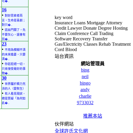
可�..
16
•
對好思索者而
key word
言，生命是喜劇；
Insurance Loans Mortgage Attorney
對只�..
Credit Lawyer Donate Degree Hosting
•
這扇門關了，先
Claim Conference Call Trading
不要灰心，還會有
Software Recovery Transfer
另�..
23
Gas/Electricity Classes Rehab Treatment
•
Cord Blood
不用為模糊不清
的未來擔憂，只要
站台資訊
清�..
•
網站管理員
你若拒絕一切，
只肯接受最好的事
bing
物�..
neil
30
bingo
•
世界屬於精力充
沛的人（愛默生）
andy
•
有人看見現狀，
charlie
總是質疑「為何如
9733032
此�..
推薦本站
伙伴網站
全球許氏文化網