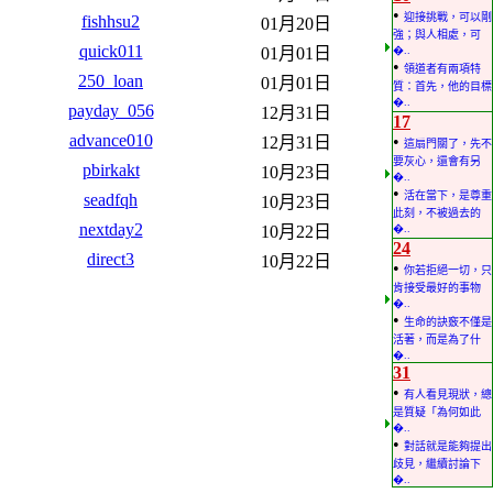
•
迎接挑戰，可以剛
fishhsu2
01月20日
強；與人相處，可
quick011
01月01日
�..
•
領道者有兩項特
250_loan
01月01日
質：首先，他的目標
�..
payday_056
12月31日
17
advance010
•
12月31日
這扇門關了，先不
要灰心，還會有另
pbirkakt
10月23日
�..
•
活在當下，是尊重
seadfqh
10月23日
此刻，不被過去的
nextday2
10月22日
�..
24
direct3
10月22日
•
你若拒絕一切，只
肯接受最好的事物
�..
•
生命的訣竅不僅是
活著，而是為了什
�..
31
•
有人看見現狀，總
是質疑「為何如此
�..
•
對話就是能夠提出
歧見，繼續討論下
�..