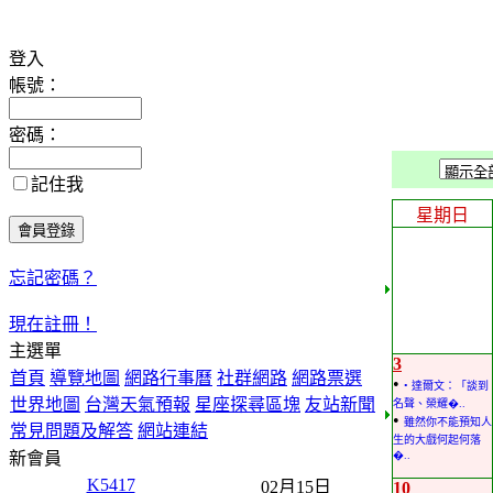
登入
帳號：
密碼：
記住我
星期日
忘記密碼？
現在註冊！
主選單
3
首頁
導覽地圖
網路行事曆
社群網路
網路票選
•
• 達爾文：「談到
世界地圖
台灣天氣預報
星座探尋區塊
友站新聞
名聲、榮耀�..
•
雖然你不能預知人
常見問題及解答
網站連結
生的大戲何起何落
新會員
�..
K5417
02月15日
10