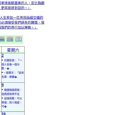
著星球長驅直進的人，反比踟躕
，更容易達到目的。」
「人生有如一匹善惡絲線交織的
行必須接受我們過失的鞭策，我
賴我們的善行加以掩飾。」
星期六
2
•
托爾斯泰：「一
個人就像一個分
數，�..
•
• 達爾文：「談到
名聲、榮耀�..
9
•
機運稍縱即逝，
但誘惑無時不在
•
迎接挑戰，可以
剛強；與人相處，
可�..
16