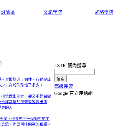
討論區
文韜學院
武略學院
)
LSTIC網內搜尋
運。習慣變成了個性。行動變成
多少，在於你珍惜了多少。
高級搜索
Google 直立連結組
些很快做出決定，卻又不輕易變
敗也經常屬於那些很難做出決
變更的人
支火柴，也要點亮一個短暫的宇
隻烏鴉，也要叫疼閉塞的耳膜。