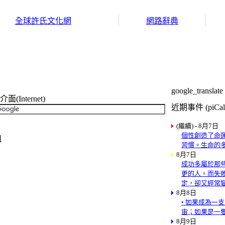
全球許氏文化網
網路辭典
google_translate
Internet)
近期事件 (piCal
(繼續) - 8月7日
個性創造了命
組
習慣。生命的
8月7日
成功多屬於那
更的人。而失
定，卻又經常
8月8日
• 如果成為一
宙；如果是一
8月9日