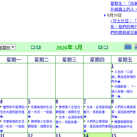
愛默生：「向
在峽路上的人
8月10日
• 莎士比亞：
布，我們的善
們的罪惡卻又
2026年 5月
星期一
星期二
星期三
星期四
星期五
1
•
人生的「三部
曲」應該是無愧的
昨天�..
•
托爾斯泰：「一
個人就像一個分
數，�..
4
5
6
7
8
•
•
•
•
•
雖然你不能預知人
充實無悔的生活，
夢想使人生發光，
生命，必須是有點
人們所以覺得寂
生的大戲何起何落
是一天天，一點點
轉個彎，海闊天空
壓力，有點負重，
寞，是因為他們會
•
�..
�..
�..
築�..
生命，必須是有點
•
•
•
•
充實無悔的生活，
夢想使人生發光，
人們所以覺得寂
機運稍縱即逝，
壓力，有點負重，
是一天天，一點點
轉個彎，海闊天空
�..
寞，是因為他們會築
但誘惑無時不在
�..
�..
11
12
13
14
15