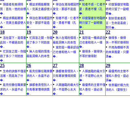
•
•
•
•
•
領道者有兩項特
精益求精能鞭策
停泊在港灣裡固然
知者不惑，仁者不
印度聖雄甘地臨
質：首先，他的目標
人，完美主義卻使人
安全，那卻不是造
憂，勇者不懼（孔
終時只留了一副眼
�..
�..
�..
�..
鏡�..
•
•
•
•
•
精益求精能鞭策
停泊在港灣裡固然
知者不惑，仁者不
印度聖雄甘地臨終
對好思索者而
人，完美主義卻使人
安全，那卻不是造
憂，勇者不懼（孔
時只留了一副眼鏡
言，生命是喜劇；
�..
�..
�..
�..
對只�..
18
19
20
21
22
•
•
•
•
•
活在當下，是尊重
忙與盲之間，你錯
無人在場的情境，
寬恕是一種承認自
做得多，做得
此刻，不被過去的
過了多少？何妨放
最能洞察人的本性
己也會和他人一樣
快，不等於做得對
•
•
�..
�..
�..
寬恕是一種承認自
不用為模糊不清
•
•
•
忙與盲之間，你錯
無人在場的情境，
做得多，做得快，
己也會和他人一樣
的未來擔憂，只要
過了多少？何妨放
最能洞察人的本性
�..
不等於做得對
清�..
�..
25
26
27
28
29
•
•
•
•
•
生命的訣竅不僅是
能充份勝任職業要
誰都會責怪別人，
人類面臨的最大引
最優秀的主管不
活著，而是為了什
求的人，永遠不必
只有專家懂得誇獎
誘，不是野心太大
僅知人善任，還必
�..
�..
�..
�..
須�..
•
•
•
•
•
能充份勝任職業要
誰都會責怪別人，
人類面臨的最大引
最優秀的主管不僅
世界屬於精力充
求的人，永遠不必
只有專家懂得誇獎
誘，不是野心太大
知人善任，還必須
沛的人（愛默生）
�..
�..
�..
�..