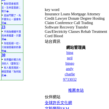
•
對好思索者而
言，生命是喜劇；
key word
對只�..
Insurance Loans Mortgage Attorney
•
這扇門關了，先
Credit Lawyer Donate Degree Hosting
不要灰心，還會有
Claim Conference Call Trading
另�..
23
Software Recovery Transfer
•
Gas/Electricity Classes Rehab Treatment
不用為模糊不清
Cord Blood
的未來擔憂，只要
清�..
站台資訊
•
你若拒絕一切，
網站管理員
只肯接受最好的事
物�..
bing
30
neil
•
世界屬於精力充
bingo
沛的人（愛默生）
•
有人看見現狀，
andy
總是質疑「為何如
charlie
此�..
9733032
推薦本站
伙伴網站
全球許氏文化網
文韜學院EKM