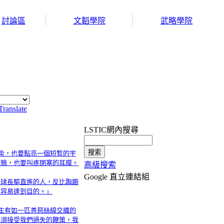
討論區
文韜學院
武略學院
Translate
LSTIC網內搜尋
火柴，也要點亮一個短暫的宇
烏鴉，也要叫疼閉塞的耳膜。
高級搜索
Google 直立連結組
星球長驅直進的人，反比踟躕
更容易達到目的。」
人生有如一匹善惡絲線交織的
必須接受我們過失的鞭策，我