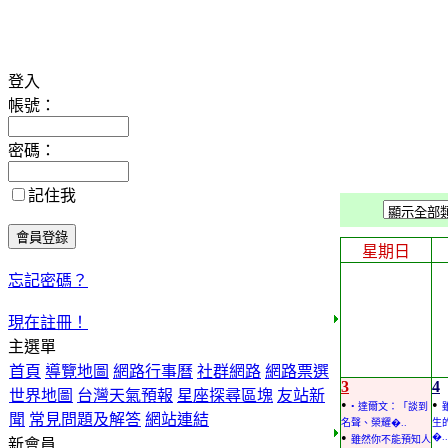
登入
帳號：
密碼：
記住我
星期日
忘記密碼？
現在註冊！
主選單
首頁
導覽地圖
網路行事曆
社群網路
網路票選
3
4
世界地圖
台灣天氣預報
星座探尋區塊
友站新
•
•
• 達爾文：「談到
聞
常見問題及解答
網站連結
名聲、榮耀�..
生
•
�..
雖然你不能預知人
新會員