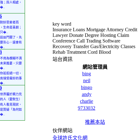
強；與人相處，
�..
6
對好思索者而
key word
，生命是喜劇；
Insurance Loans Mortgage Attorney Credit
只�..
Lawyer Donate Degree Hosting Claim
這扇門關了，先
Conference Call Trading Software
要灰心，還會有
Recovery Transfer Gas/Electricity Classes
�..
3
Rehab Treatment Cord Blood
不用為模糊不清
站台資訊
未來擔憂，只要
網站管理員
�..
bing
你若拒絕一切，
肯接受最好的事
neil
�..
bingo
0
andy
世界屬於精力充
的人（愛默生）
charlie
有人看見現狀，
9733032
是質疑「為何如
�..
推薦本站
伙伴網站
全球許氏文化網