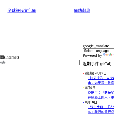
全球許氏文化網
網路辭典
google_translate
Powered by
nternet)
近期事件 (piCal)
(繼續) - 8月9日
• 如果成為一支
宙；如果是一隻
8月9日
愛默生：「向著
在峽路上的人，
8月10日
• 莎士比亞：「
布，我們的善行