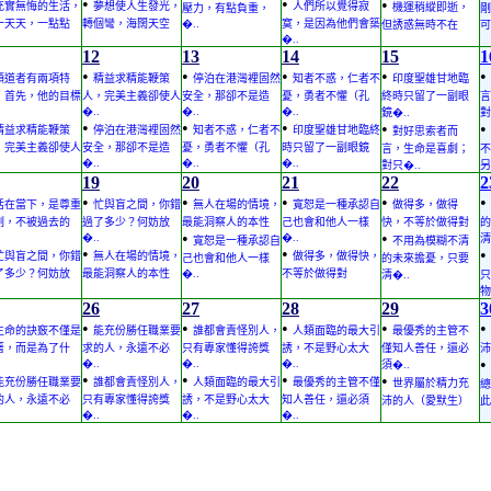
•
•
•
充實無悔的生活，
夢想使人生發光，
人們所以覺得寂
機運稍縱即逝，
壓力，有點負重，
剛
一天天，一點點
轉個彎，海闊天空
�..
寞，是因為他們會築
但誘惑無時不在
可
�..
12
13
14
15
1
•
•
•
•
•
領道者有兩項特
精益求精能鞭策
停泊在港灣裡固然
知者不惑，仁者不
印度聖雄甘地臨
：首先，他的目標
人，完美主義卻使人
安全，那卻不是造
憂，勇者不懼（孔
終時只留了一副眼
言
�..
�..
�..
鏡�..
對
•
•
•
•
•
精益求精能鞭策
停泊在港灣裡固然
知者不惑，仁者不
印度聖雄甘地臨終
對好思索者而
，完美主義卻使人
安全，那卻不是造
憂，勇者不懼（孔
時只留了一副眼鏡
言，生命是喜劇；
不
�..
�..
�..
對只�..
另
19
20
21
22
2
•
•
•
•
•
活在當下，是尊重
忙與盲之間，你錯
無人在場的情境，
寬恕是一種承認自
做得多，做得
刻，不被過去的
過了多少？何妨放
最能洞察人的本性
己也會和他人一樣
快，不等於做得對
的
•
•
�..
�..
清
寬恕是一種承認自
不用為模糊不清
•
•
•
忙與盲之間，你錯
無人在場的情境，
做得多，做得快，
己也會和他人一樣
的未來擔憂，只要
了多少？何妨放
最能洞察人的本性
�..
不等於做得對
清�..
只
物
26
27
28
29
3
•
•
•
•
•
生命的訣竅不僅是
能充份勝任職業要
誰都會責怪別人，
人類面臨的最大引
最優秀的主管不
著，而是為了什
求的人，永遠不必
只有專家懂得誇獎
誘，不是野心太大
僅知人善任，還必
沛
•
�..
�..
�..
須�..
•
•
•
•
能充份勝任職業要
誰都會責怪別人，
人類面臨的最大引
最優秀的主管不僅
世界屬於精力充
總
的人，永遠不必
只有專家懂得誇獎
誘，不是野心太大
知人善任，還必須
沛的人（愛默生）
此
�..
�..
�..