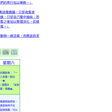
我們的善行加以掩飾。」
不應該像螞蟻，只是收集食
蜘蛛，只從自己腹中抽絲；而
採集之後加以整理消化，這樣
蜂蜜。」
像動物一樣活著，而應該追求
星期六
托爾斯泰：「一
人就像一個分
，�..
• 達爾文：「談到
聲、榮耀�..
機運稍縱即逝，
誘惑無時不在
迎接挑戰，可以