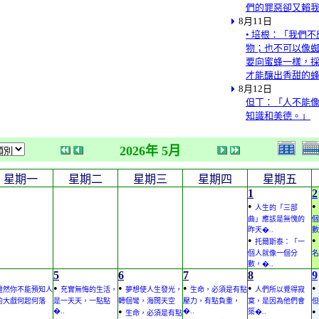
們的罪惡卻又賴
8月11日
• 培根：「我們
物；也不可以像
要向蜜蜂一樣，
才能釀出香甜的
8月12日
但丁：「人不能
知識和美德。」
2026年 5月
星期一
星期二
星期三
星期四
星期五
1
2
•
•
人生的「三部
曲」應該是無愧的
個
昨天�..
數
•
•
托爾斯泰：「一
個人就像一個分
名
數，�..
5
6
7
8
9
•
•
•
•
•
雖然你不能預知人
充實無悔的生活，
夢想使人生發光，
生命，必須是有點
人們所以覺得寂
的大戲何起何落
是一天天，一點點
轉個彎，海闊天空
壓力，有點負重，
寞，是因為他們會
但
•
•
�..
�..
築�..
生命，必須是有點