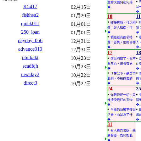
•
生的大戲何起何落
K5417
02月15日
�..
是
�..
fishhsu2
01月20日
10
11
•
•
quick011
迎接挑戰，可以剛
01月01日
強；與人相處，可
質
250_loan
01月01日
�..
�..
•
•
領道者有兩項特
payday_056
12月31日
質：首先，他的目標
人
�..
�..
advance010
12月31日
17
18
pbirkakt
10月23日
•
•
這扇門關了，先不
要灰心，還會有另
此
seadfqh
10月23日
�..
�..
•
•
nextday2
活在當下，是尊重
10月22日
此刻，不被過去的
過
direct3
10月22日
�..
�..
24
25
•
•
你若拒絕一切，只
肯接受最好的事物
活
�..
�..
•
•
生命的訣竅不僅是
活著，而是為了什
求
�..
�..
31
•
有人看見現狀，總
是質疑「為何如此
�..