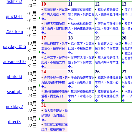
fishhsu2
10
11
12
13
20日
•
•
•
•
迎接挑戰，可以剛
領道者有兩項特
精益求精能鞭策
停泊
01月
強；與人相處，可
質：首先，他的目標
人，完美主義卻使人
安全，
quick011
�..
�..
�..
�..
01日
•
•
•
•
領道者有兩項特
精益求精能鞭策
停泊在港灣裡固然
知者
01月
質：首先，他的目標
人，完美主義卻使人
安全，那卻不是造
憂，勇
250_loan
�..
�..
�..
�..
01日
17
18
19
20
•
•
•
•
12月
這扇門關了，先不
活在當下，是尊重
忙與盲之間，你錯
無人
payday_056
要灰心，還會有另
此刻，不被過去的
過了多少？何妨放
最能洞
31日
•
�..
�..
�..
寬恕
•
•
•
12月
活在當下，是尊重
忙與盲之間，你錯
無人在場的情境，
己也會
advance010
此刻，不被過去的
過了多少？何妨放
最能洞察人的本性
�..
31日
�..
�..
24
25
26
27
10月
pbirkakt
•
•
•
•
你若拒絕一切，只
生命的訣竅不僅是
能充份勝任職業要
誰都
23日
肯接受最好的事物
活著，而是為了什
求的人，永遠不必
只有專
�..
�..
�..
�..
10月
•
•
•
•
seadfqh
生命的訣竅不僅是
能充份勝任職業要
誰都會責怪別人，
人類
23日
活著，而是為了什
求的人，永遠不必
只有專家懂得誇獎
誘，不
�..
�..
�..
�..
10月
31
nextday2
•
22日
有人看見現狀，總
是質疑「為何如此
10月
�..
direct3
•
22日
對話就是能夠提出
歧見，繼續討論下