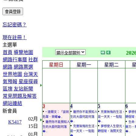
忘記密碼？
現在註冊！
主選單
首頁
導覽地圖
202
網路行事曆
社群
星期日
星期一
星期二
網路
網路票選
世界地圖
台灣天
氣預報
星座探尋
區塊
友站新聞
常見問題及解答
網站連結
3
4
5
6
新會員
•
•
•
•
• 達爾文：「談到
雖然你不能預知人
充實無悔的生活，
夢想
名聲、榮耀�..
生的大戲何起何落
是一天天，一點點
轉個彎
02月
•
•
K5417
�..
�..
雖然你不能預知人
生命
•
•
15日
充實無悔的生活，
夢想使人生發光，
生的大戲何起何落
壓力，
�..
是一天天，一點點
轉個彎，海闊天空
�..
01月
�..