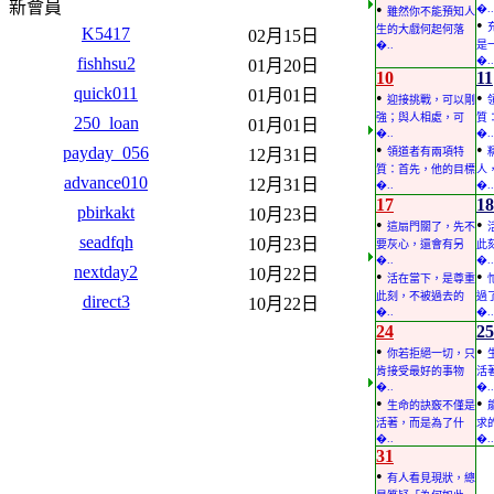
新會員
•
�..
雖然你不能預知人
•
生的大戲何起何落
K5417
02月15日
�..
是
fishhsu2
�..
01月20日
10
11
quick011
01月01日
•
•
迎接挑戰，可以剛
強；與人相處，可
質
250_loan
01月01日
�..
�..
•
•
payday_056
12月31日
領道者有兩項特
質：首先，他的目標
人
advance010
12月31日
�..
�..
17
18
pbirkakt
10月23日
•
•
這扇門關了，先不
seadfqh
10月23日
要灰心，還會有另
此
�..
�..
nextday2
10月22日
•
•
活在當下，是尊重
此刻，不被過去的
過
direct3
10月22日
�..
�..
24
25
•
•
你若拒絕一切，只
肯接受最好的事物
活
�..
�..
•
•
生命的訣竅不僅是
活著，而是為了什
求
�..
�..
31
•
有人看見現狀，總