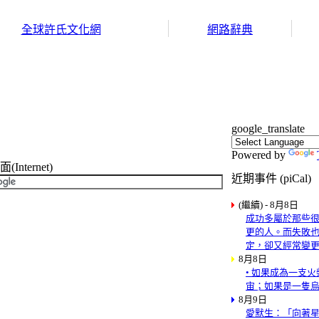
全球許氏文化網
網路辭典
google_translate
Powered by
nternet)
近期事件 (piCal)
(繼續) - 8月8日
成功多屬於那些
更的人。而失敗
定，卻又經常變
8月8日
• 如果成為一支
宙；如果是一隻
8月9日
愛默生：「向著