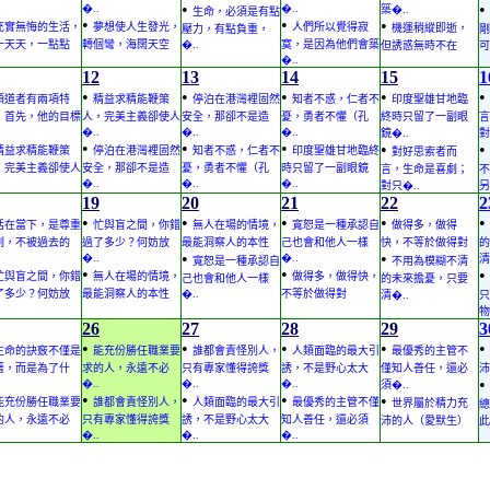
•
•
�..
�..
築�..
生命，必須是有點
•
•
•
充實無悔的生活，
夢想使人生發光，
人們所以覺得寂
機運稍縱即逝，
壓力，有點負重，
剛
一天天，一點點
轉個彎，海闊天空
�..
寞，是因為他們會築
但誘惑無時不在
可
�..
12
13
14
15
1
•
•
•
•
•
領道者有兩項特
精益求精能鞭策
停泊在港灣裡固然
知者不惑，仁者不
印度聖雄甘地臨
：首先，他的目標
人，完美主義卻使人
安全，那卻不是造
憂，勇者不懼（孔
終時只留了一副眼
言
�..
�..
�..
鏡�..
對
•
•
•
•
•
精益求精能鞭策
停泊在港灣裡固然
知者不惑，仁者不
印度聖雄甘地臨終
對好思索者而
，完美主義卻使人
安全，那卻不是造
憂，勇者不懼（孔
時只留了一副眼鏡
言，生命是喜劇；
不
�..
�..
�..
對只�..
另
19
20
21
22
2
•
•
•
•
•
活在當下，是尊重
忙與盲之間，你錯
無人在場的情境，
寬恕是一種承認自
做得多，做得
刻，不被過去的
過了多少？何妨放
最能洞察人的本性
己也會和他人一樣
快，不等於做得對
的
•
•
�..
�..
清
寬恕是一種承認自
不用為模糊不清
•
•
•
忙與盲之間，你錯
無人在場的情境，
做得多，做得快，
己也會和他人一樣
的未來擔憂，只要
了多少？何妨放
最能洞察人的本性
�..
不等於做得對
清�..
只
物
26
27
28
29
3
•
•
•
•
•
生命的訣竅不僅是
能充份勝任職業要
誰都會責怪別人，
人類面臨的最大引
最優秀的主管不
著，而是為了什
求的人，永遠不必
只有專家懂得誇獎
誘，不是野心太大
僅知人善任，還必
沛
•
�..
�..
�..
須�..
•
•
•
•
能充份勝任職業要
誰都會責怪別人，
人類面臨的最大引
最優秀的主管不僅
世界屬於精力充
總
的人，永遠不必
只有專家懂得誇獎
誘，不是野心太大
知人善任，還必須
沛的人（愛默生）
此
�..
�..
�..