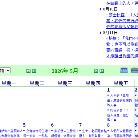
在峽路上的人，
8月10日
• 莎士比亞：「
布，我們的善行
們的罪惡卻又賴
8月11日
• 培根：「我們
物；也不可以像
要向蜜蜂一樣，
才能釀出香甜的
2026年 5月
星期一
星期二
星期三
星期四
星期五
1
2
•
•
人生的「三部
曲」應該是無愧的
個
昨天�..
數
•
•
托爾斯泰：「一
個人就像一個分
名
數，�..
5
6
7
8
9
•
•
•
•
•
雖然你不能預知人
充實無悔的生活，
夢想使人生發光，
生命，必須是有點
人們所以覺得寂
的大戲何起何落
是一天天，一點點
轉個彎，海闊天空
壓力，有點負重，
寞，是因為他們會
但