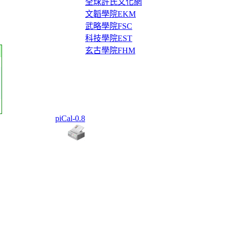
全球許氏文化網
文韜學院EKM
武略學院FSC
科技學院EST
玄古學院FHM
piCal-0.8