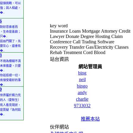
迎接挑戰，可以
強；與人相處，
�..
6
key word
對好思索者而
Insurance Loans Mortgage Attorney Credit
，生命是喜劇；
Lawyer Donate Degree Hosting Claim
只�..
Conference Call Trading Software
這扇門關了，先
要灰心，還會有
Recovery Transfer Gas/Electricity Classes
�..
Rehab Treatment Cord Blood
3
站台資訊
不用為模糊不清
未來擔憂，只要
網站管理員
�..
bing
你若拒絕一切，
neil
肯接受最好的事
�..
bingo
0
andy
世界屬於精力充
charlie
的人（愛默生）
9733032
有人看見現狀，
是質疑「為何如
�..
推薦本站
伙伴網站