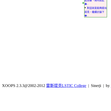
是質疑「為何如此
�..
•
對話就是能夠提出
歧見，繼續討論下
�..
XOOPS 2.3.3@2002-2012
雷斯提克LSTIC College
| Sinerji | by