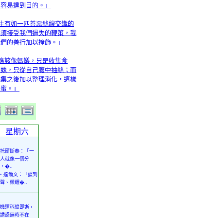
更容易達到目的。」
人生有如一匹善惡絲線交織的
必須接受我們過失的鞭策，我
我們的善行加以掩飾。」
不應該像螞蟻，只是收集食
蜘蛛，只從自己腹中抽絲；而
採集之後加以整理消化，這樣
蜂蜜。」
星期六
托爾斯泰：「一
人就像一個分
，�..
• 達爾文：「談到
聲、榮耀�..
機運稍縱即逝，
誘惑無時不在