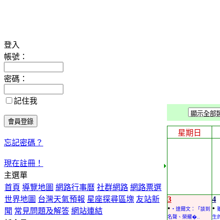
登入
帳號：
密碼：
記住我
星期日
忘記密碼？
現在註冊！
主選單
首頁
導覽地圖
網路行事曆
社群網路
網路票選
世界地圖
台灣天氣預報
星座探尋區塊
友站新
3
4
•
•
• 達爾文：「談到
聞
常見問題及解答
網站連結
名聲、榮耀�..
生