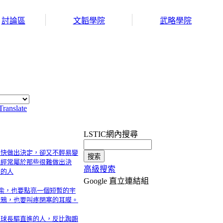
討論區
文韜學院
武略學院
Translate
LSTIC網內搜尋
很快做出決定，卻又不輕易變
也經常屬於那些很難做出決
高級搜索
更的人
Google 直立連結組
火柴，也要點亮一個短暫的宇
烏鴉，也要叫疼閉塞的耳膜。
星球長驅直進的人，反比踟躕