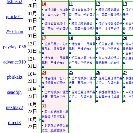
fishhsu2
10
11
12
13
20日
•
•
•
•
迎接挑戰，可以剛
領道者有兩項特
精益求精能鞭策
停泊
01月
強；與人相處，可
質：首先，他的目標
人，完美主義卻使人
安全，
quick011
�..
�..
�..
�..
01日
•
•
•
•
領道者有兩項特
精益求精能鞭策
停泊在港灣裡固然
知者
01月
質：首先，他的目標
人，完美主義卻使人
安全，那卻不是造
憂，勇
250_loan
�..
�..
�..
�..
01日
17
18
19
20
•
•
•
•
12月
這扇門關了，先不
活在當下，是尊重
忙與盲之間，你錯
無人
payday_056
要灰心，還會有另
此刻，不被過去的
過了多少？何妨放
最能洞
31日
•
�..
�..
�..
寬恕
•
•
•
12月
活在當下，是尊重
忙與盲之間，你錯
無人在場的情境，
己也會
advance010
此刻，不被過去的
過了多少？何妨放
最能洞察人的本性
�..
31日
�..
�..
24
25
26
27
10月
pbirkakt
•
•
•
•
你若拒絕一切，只
生命的訣竅不僅是
能充份勝任職業要
誰都
23日
肯接受最好的事物
活著，而是為了什
求的人，永遠不必
只有專
�..
�..
�..
�..
10月
•
•
•
•
seadfqh
生命的訣竅不僅是
能充份勝任職業要
誰都會責怪別人，
人類
23日
活著，而是為了什
求的人，永遠不必
只有專家懂得誇獎
誘，不
�..
�..
�..
�..
10月
31
nextday2
•
22日
有人看見現狀，總
是質疑「為何如此
10月
�..
direct3
•
22日
對話就是能夠提出
歧見，繼續討論下