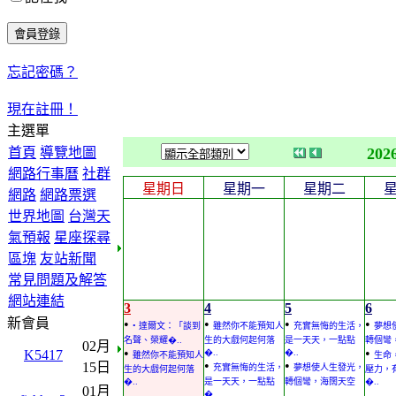
忘記密碼？
現在註冊！
主選單
首頁
導覽地圖
202
網路行事曆
社群
星期日
星期一
星期二
網路
網路票選
世界地圖
台灣天
氣預報
星座探尋
區塊
友站新聞
常見問題及解答
網站連結
3
4
5
6
新會員
•
•
•
•
• 達爾文：「談到
雖然你不能預知人
充實無悔的生活，
夢想
名聲、榮耀�..
生的大戲何起何落
是一天天，一點點
轉個彎
02月
•
•
K5417
�..
�..
雖然你不能預知人
生命
•
•
15日
充實無悔的生活，
夢想使人生發光，
生的大戲何起何落
壓力，
�..
是一天天，一點點
轉個彎，海闊天空
�..
01月
�..