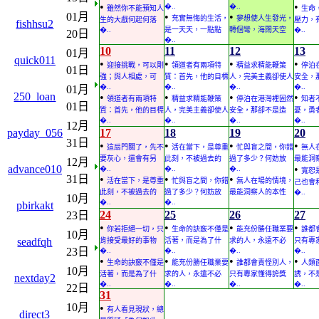
•
•
�..
�..
雖然你不能預知人
生命
01月
•
•
充實無悔的生活，
夢想使人生發光，
生的大戲何起何落
壓力，
fishhsu2
�..
是一天天，一點點
轉個彎，海闊天空
�..
20日
�..
10
11
12
13
01月
quick011
•
•
•
•
迎接挑戰，可以剛
領道者有兩項特
精益求精能鞭策
停泊
01日
強；與人相處，可
質：首先，他的目標
人，完美主義卻使人
安全，
�..
�..
�..
�..
01月
250_loan
•
•
•
•
領道者有兩項特
精益求精能鞭策
停泊在港灣裡固然
知者
01日
質：首先，他的目標
人，完美主義卻使人
安全，那卻不是造
憂，勇
�..
�..
�..
�..
12月
payday_056
17
18
19
20
31日
•
•
•
•
這扇門關了，先不
活在當下，是尊重
忙與盲之間，你錯
無人
要灰心，還會有另
此刻，不被過去的
過了多少？何妨放
最能洞
12月
advance010
•
�..
�..
�..
寬恕
31日
•
•
•
活在當下，是尊重
忙與盲之間，你錯
無人在場的情境，
己也會
此刻，不被過去的
過了多少？何妨放
最能洞察人的本性
�..
10月
�..
�..
pbirkakt
24
25
26
27
23日
•
•
•
•
你若拒絕一切，只
生命的訣竅不僅是
能充份勝任職業要
誰都
10月
seadfqh
肯接受最好的事物
活著，而是為了什
求的人，永遠不必
只有專
23日
�..
�..
�..
�..
•
•
•
•
生命的訣竅不僅是
能充份勝任職業要
誰都會責怪別人，
人類
10月
活著，而是為了什
求的人，永遠不必
只有專家懂得誇獎
誘，不
nextday2
�..
�..
�..
�..
22日
31
10月
•
有人看見現狀，總
direct3