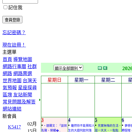
記住我
忘記密碼？
現在註冊！
主選單
首頁
導覽地圖
網路行事曆
社群
202
網路
網路票選
星期日
星期一
星期二
世界地圖
台灣天
氣預報
星座探尋
區塊
友站新聞
常見問題及解答
網站連結
新會員
3
4
5
6
02月
•
•
•
•
• 達爾文：「談到
雖然你不能預知人
充實無悔的生活，
夢想
K5417
15日
名聲、榮耀�..
生的大戲何起何落
是一天天，一點點
轉個彎