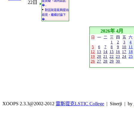
是質疑「為何如此
22日
�..
•
對話就是能夠提出
歧見，繼續討論下
�..
2026年 4月
日
一
二
三
四
五
六
1
2
3
4
5
6
7
8
9
10
11
12
13
14
15
16
17
18
19
20
21
22
23
24
25
26
27
28
29
30
XOOPS 2.3.3@2002-2012
雷斯提克LSTIC College
| Sinerji | by