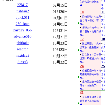
•
生的大戲何起何落
K5417
02月15日
�..
是
�..
fishhsu2
01月20日
10
11
•
•
quick011
迎接挑戰，可以剛
01月01日
強；與人相處，可
質
250_loan
01月01日
�..
�..
•
•
領道者有兩項特
payday_056
12月31日
質：首先，他的目標
人
�..
�..
advance010
12月31日
17
18
pbirkakt
10月23日
•
•
這扇門關了，先不
要灰心，還會有另
此
seadfqh
10月23日
�..
�..
•
•
nextday2
活在當下，是尊重
10月22日
此刻，不被過去的
過
direct3
10月22日
�..
�..
24
25
•
•
你若拒絕一切，只
肯接受最好的事物
活
�..
�..
•
•
生命的訣竅不僅是
活著，而是為了什
求
�..
�..
31
•
有人看見現狀，總
是質疑「為何如此
�..