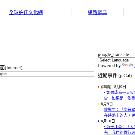
全球許氏文化網
網路辭典
google_translate
Powered by
nternet)
近期事件 (piCal)
(繼續) - 8月9日
• 如果成為一支
宙；如果是一隻
8月9日
愛默生：「向著
在峽路上的人，
8月10日
• 莎士比亞：「
布，我們的善行