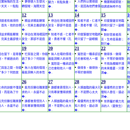
•
•
•
充實無悔的生活，
夢想使人生發光，
人們所以覺得寂
機運稍縱即逝，
壓力，有點負重，
剛
一天天，一點點
轉個彎，海闊天空
�..
寞，是因為他們會築
但誘惑無時不在
可
�..
12
13
14
15
1
•
•
•
•
•
領道者有兩項特
精益求精能鞭策
停泊在港灣裡固然
知者不惑，仁者不
印度聖雄甘地臨
：首先，他的目標
人，完美主義卻使人
安全，那卻不是造
憂，勇者不懼（孔
終時只留了一副眼
言
�..
�..
�..
鏡�..
對
•
•
•
•
•
精益求精能鞭策
停泊在港灣裡固然
知者不惑，仁者不
印度聖雄甘地臨終
對好思索者而
，完美主義卻使人
安全，那卻不是造
憂，勇者不懼（孔
時只留了一副眼鏡
言，生命是喜劇；
不
�..
�..
�..
對只�..
另
19
20
21
22
2
•
•
•
•
•
活在當下，是尊重
忙與盲之間，你錯
無人在場的情境，
寬恕是一種承認自
做得多，做得
刻，不被過去的
過了多少？何妨放
最能洞察人的本性
己也會和他人一樣
快，不等於做得對
的
•
•
�..
�..
清
寬恕是一種承認自
不用為模糊不清
•
•
•
忙與盲之間，你錯
無人在場的情境，
做得多，做得快，
己也會和他人一樣
的未來擔憂，只要
了多少？何妨放
最能洞察人的本性
�..
不等於做得對
清�..
只
物
26
27
28
29
3
•
•
•
•
•
生命的訣竅不僅是
能充份勝任職業要
誰都會責怪別人，
人類面臨的最大引
最優秀的主管不
著，而是為了什
求的人，永遠不必
只有專家懂得誇獎
誘，不是野心太大
僅知人善任，還必
沛
•
�..
�..
�..
須�..
•
•
•
•
能充份勝任職業要
誰都會責怪別人，
人類面臨的最大引
最優秀的主管不僅
世界屬於精力充
總
的人，永遠不必
只有專家懂得誇獎
誘，不是野心太大
知人善任，還必須
沛的人（愛默生）
此
�..
�..
�..