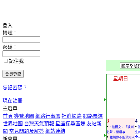
登入
帳號：
密碼：
記住我
星期日
忘記密碼？
現在註冊！
主選單
首頁
導覽地圖
網路行事曆
社群網路
網路票選
3
4
世界地圖
台灣天氣預報
星座探尋區塊
友站新
•
•
• 達爾文：「談到
聞
常見問題及解答
網站連結
名聲、榮耀�..
生
•
�..
雖然你不能預知人
新會員