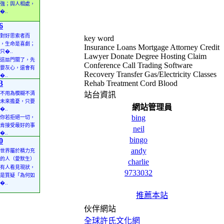
強；與人相處，
�..
6
對好思索者而
key word
，生命是喜劇；
Insurance Loans Mortgage Attorney Credit
只�..
Lawyer Donate Degree Hosting Claim
這扇門關了，先
Conference Call Trading Software
要灰心，還會有
Recovery Transfer Gas/Electricity Classes
�..
3
Rehab Treatment Cord Blood
不用為模糊不清
站台資訊
未來擔憂，只要
網站管理員
�..
bing
你若拒絕一切，
肯接受最好的事
neil
�..
bingo
0
andy
世界屬於精力充
的人（愛默生）
charlie
有人看見現狀，
9733032
是質疑「為何如
�..
推薦本站
伙伴網站
全球許氏文化網