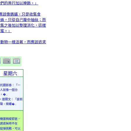
我們的善行加以掩飾。」
不應該像螞蟻，只是收集食
蜘蛛，只從自己腹中抽絲；而
採集之後加以整理消化，這樣
蜂蜜。」
像動物一樣活著，而應該追求
星期六
托爾斯泰：「一
人就像一個分
，�..
• 達爾文：「談到
聲、榮耀�..
機運稍縱即逝，
誘惑無時不在
迎接挑戰，可以