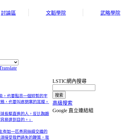
討論區
文韜學院
武略學院
Translate
LSTIC網內搜尋
火柴，也要點亮一個短暫的宇
烏鴉，也要叫疼閉塞的耳膜。
高級搜索
Google 直立連結組
星球長驅直進的人，反比踟躕
更容易達到目的。」
人生有如一匹善惡絲線交織的
必須接受我們過失的鞭策，我