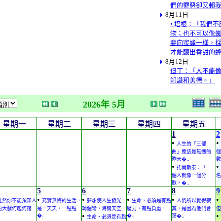
們的罪惡卻又賴
8月11日
• 培根：「我們
物；也不可以像
要向蜜蜂一樣，
才能釀出香甜的
8月12日
但丁：「人不能
知識和美德。」
2026年 5月
星期一
星期二
星期三
星期四
星期五
1
2
•
•
人生的「三部
曲」應該是無愧的
個
昨天�..
數
•
•
托爾斯泰：「一
個人就像一個分
名
數，�..
5
6
7
8
9
•
•
•
•
•
雖然你不能預知人
充實無悔的生活，
夢想使人生發光，
生命，必須是有點
人們所以覺得寂
的大戲何起何落
是一天天，一點點
轉個彎，海闊天空
壓力，有點負重，
寞，是因為他們會
但
•
•
�..
�..
築�..
生命，必須是有點