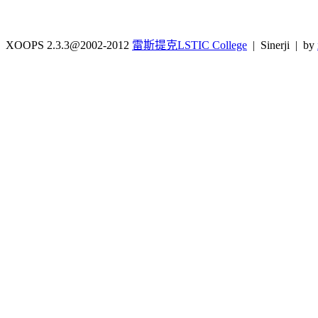
XOOPS 2.3.3@2002-2012
雷斯提克LSTIC College
| Sinerji | by