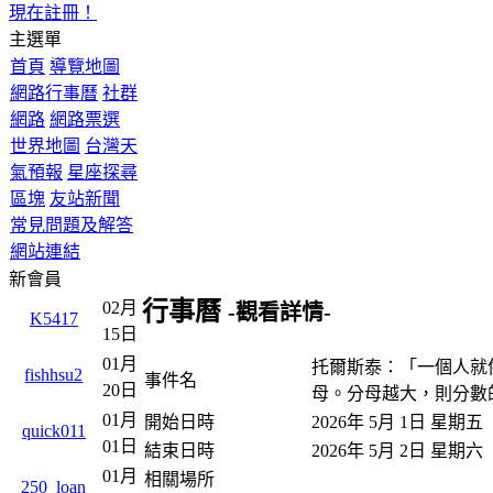
現在註冊！
主選單
首頁
導覽地圖
網路行事曆
社群
網路
網路票選
世界地圖
台灣天
氣預報
星座探尋
區塊
友站新聞
常見問題及解答
網站連結
新會員
行事曆
02月
-觀看詳情-
K5417
15日
01月
托爾斯泰：「一個人就
fishhsu2
事件名
20日
母。分母越大，則分數
01月
開始日時
2026年 5月 1日 星期
quick011
01日
結束日時
2026年 5月 2日 星期六
01月
相關場所
250_loan