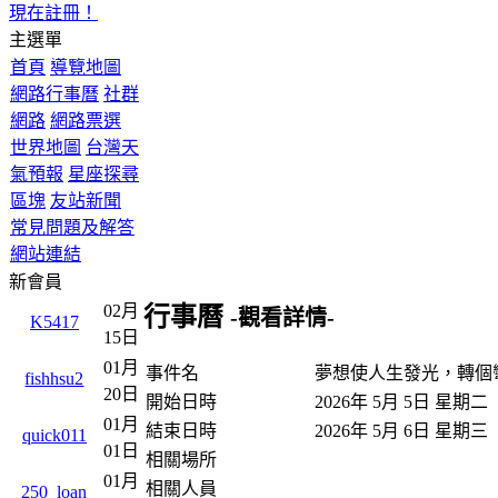
現在註冊！
主選單
首頁
導覽地圖
網路行事曆
社群
網路
網路票選
世界地圖
台灣天
氣預報
星座探尋
區塊
友站新聞
常見問題及解答
網站連結
新會員
02月
行事曆
-觀看詳情-
K5417
15日
01月
事件名
夢想使人生發光，轉個
fishhsu2
20日
開始日時
2026年 5月 5日 星期
01月
結束日時
2026年 5月 6日 星期三
quick011
01日
相關場所
01月
相關人員
250_loan