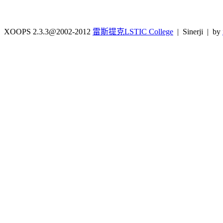
XOOPS 2.3.3@2002-2012
雷斯提克LSTIC College
| Sinerji | by