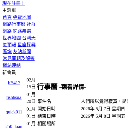
現在註冊！
主選單
首頁
導覽地圖
網路行事曆
社群
網路
網路票選
世界地圖
台灣天
氣預報
星座探尋
區塊
友站新聞
常見問題及解答
網站連結
新會員
02月
K5417
行事曆
-觀看詳情-
15日
01月
fishhsu2
事件名
人們所以覺得寂寞，是
20日
開始日時
2026年 5月 7日 星期
01月
quick011
01日
結束日時
2026年 5月 8日 星期五
相關場所
01月
250_loan