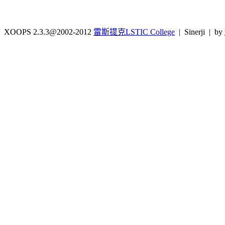
XOOPS 2.3.3@2002-2012
雷斯提克LSTIC College
| Sinerji | by