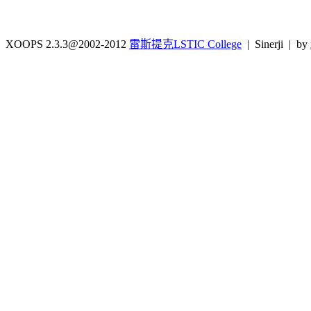
XOOPS 2.3.3@2002-2012
雷斯提克LSTIC College
| Sinerji | by