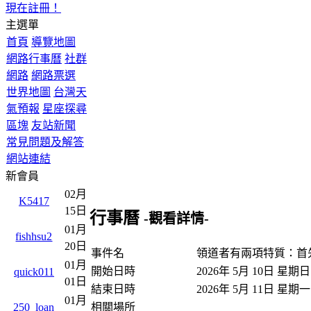
現在註冊！
主選單
首頁
導覽地圖
網路行事曆
社群
網路
網路票選
世界地圖
台灣天
氣預報
星座探尋
區塊
友站新聞
常見問題及解答
網站連結
新會員
02月
K5417
15日
行事曆
-觀看詳情-
01月
fishhsu2
20日
事件名
領道者有兩項特質：首
01月
開始日時
2026年 5月 10日 星期
quick011
01日
結束日時
2026年 5月 11日 星期
01月
相關場所
250_loan