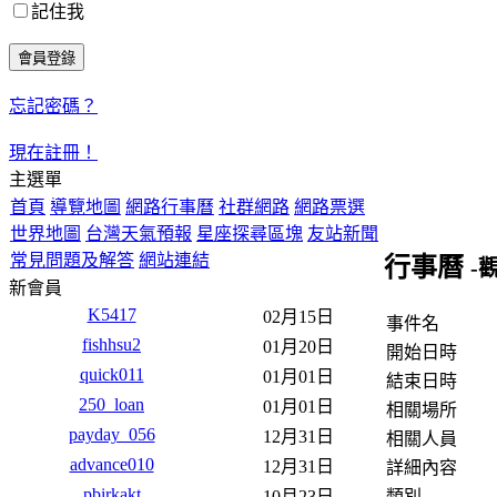
記住我
忘記密碼？
現在註冊！
主選單
首頁
導覽地圖
網路行事曆
社群網路
網路票選
世界地圖
台灣天氣預報
星座探尋區塊
友站新聞
常見問題及解答
網站連結
行事曆
-
新會員
K5417
02月15日
事件名
fishhsu2
01月20日
開始日時
quick011
01月01日
結束日時
250_loan
01月01日
相關場所
payday_056
12月31日
相關人員
advance010
12月31日
詳細內容
pbirkakt
類別
10月23日