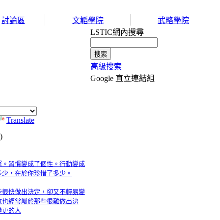
討論區
文韜學院
武略學院
LSTIC網內搜尋
高級搜索
Google 直立連結組
Translate
)
運。習慣變成了個性。行動變成
多少，在於你珍惜了多少。
些很快做出決定，卻又不輕易變
敗也經常屬於那些很難做出決
變更的人