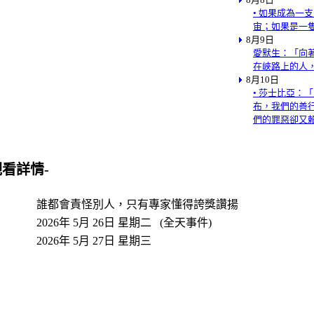
• 如果成為一
宙；如果是一
8月9日
愛默生：「向
在峽路上的人
8月10日
• 莎士比亞：
布，我們的善
們的罪惡卻又
觀看詳情-
誰都會責怪別人，只有專家懂得誇獎讚揚
2026年 5月 26日 星期二 (全天事件)
2026年 5月 27日 星期三