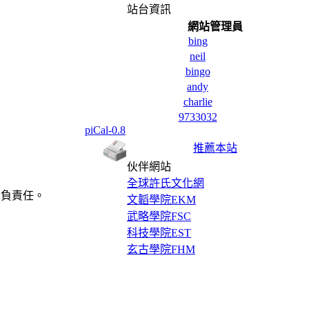
站台資訊
網站管理員
bing
neil
bingo
andy
charlie
9733032
piCal-0.8
推薦本站
伙伴網站
全球許氏文化網
自負責任。
文韜學院EKM
武略學院FSC
科技學院EST
玄古學院FHM