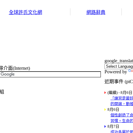
全球許氏文化網
網路辭典
google_transla
(Internet)
Powered by
近期事件 (piCa
結組
(繼續) - 8月6日
「練習是最好
的開端，動搖
8月6日
個性創造了
習慣。生命
8月7日
成功多屬於