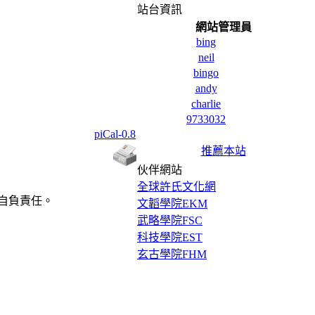
站台資訊
網站管理員
bing
neil
bingo
andy
charlie
9733032
piCal-0.8
推薦本站
伙伴網站
全球許氏文化網
自負責任。
文韜學院EKM
武略學院FSC
科技學院EST
玄古學院FHM