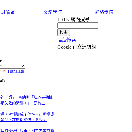
討論區
文韜學院
武略學院
LSTIC網內搜尋
高級搜索
Google 直立連結組
te
Translate
l)
的老師」--西納斯「灰心是動搖
是失敗的近鄰。」--易普生
命運。習慣變成了個性。行動變成
的多少，在於你珍惜了多少。
那些很快做出決定，卻又不輕易變