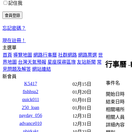
記住我
忘記密碼？
現在註冊！
主選單
首頁
導覽地圖
網路行事曆
社群網路
網路票選
世
界地圖
台灣天氣預報
星座探尋區塊
友站新聞
常
行事曆
見問題及解答
網站連結
新會員
事件名
K5417
02月15日
fishhsu2
01月20日
開始日時
quick011
01月01日
結束日時
250_loan
01月01日
相關場所
payday_056
12月31日
相關人員
advance010
12月31日
詳細內容
pbirkakt
10月23日