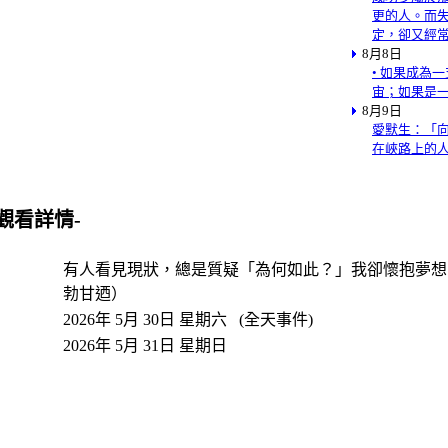
更的人。而
定，卻又經
8月8日
• 如果成為
宙；如果是
8月9日
愛默生：「
在峽路上的
-觀看詳情-
有人看見現狀，總是質疑「為何如此？」我卻懷抱夢想
勃甘迺）
2026年 5月 30日 星期六 (全天事件)
2026年 5月 31日 星期日