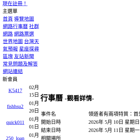
現在註冊！
主選單
首頁
導覽地圖
網路行事曆
社群
網路
網路票選
世界地圖
台灣天
氣預報
星座探尋
區塊
友站新聞
常見問題及解答
網站連結
新會員
02月
K5417
15日
行事曆
-觀看詳情-
01月
fishhsu2
20日
事件名
領道者有兩項特質：首
01月
開始日時
2026年 5月 10日 星期
quick011
01日
結束日時
2026年 5月 11日 星期
01月
相關場所
250_loan