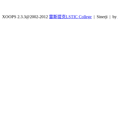
XOOPS 2.3.3@2002-2012
雷斯提克LSTIC College
| Sinerji | by