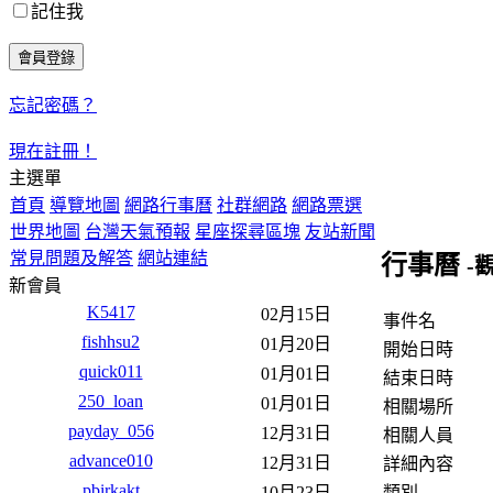
記住我
忘記密碼？
現在註冊！
主選單
首頁
導覽地圖
網路行事曆
社群網路
網路票選
世界地圖
台灣天氣預報
星座探尋區塊
友站新聞
常見問題及解答
網站連結
行事曆
-
新會員
K5417
02月15日
事件名
fishhsu2
01月20日
開始日時
quick011
01月01日
結束日時
250_loan
01月01日
相關場所
payday_056
12月31日
相關人員
advance010
12月31日
詳細內容
pbirkakt
類別
10月23日