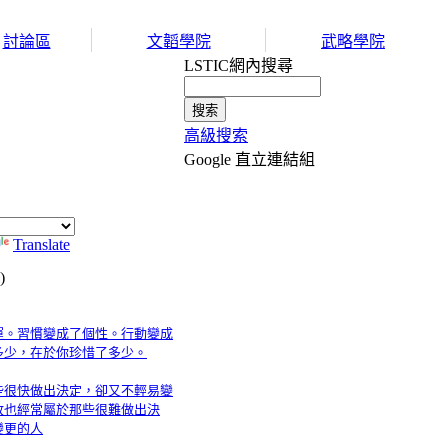
討論區
文韜學院
武略學院
LSTIC網內搜尋
高級搜索
Google 直立連結組
Translate
)
運。習慣變成了個性。行動變成
多少，在於你珍惜了多少。
些很快做出決定，卻又不輕易變
敗也經常屬於那些很難做出決
變更的人