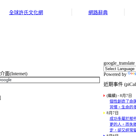
全球許氏文化網
網路辭典
google_translate
Internet)
Powered by
近期事件 (piCal
(繼續) - 8月7日
組
個性創造了命
習慣。生命的
8月7日
成功多屬於那
更的人。而失
定，卻又經常
8月8日