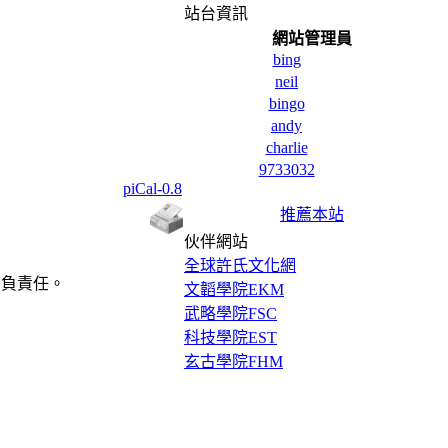
站台資訊
網站管理員
bing
neil
bingo
andy
charlie
9733032
piCal-0.8
推薦本站
伙伴網站
全球許氏文化網
自負責任。
文韜學院EKM
武略學院FSC
科技學院EST
玄古學院FHM